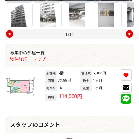
1/11
募集中の部屋一覧
物件詳細
マップ
|
6階
6,000円
♥
所在階
管理費
22.55㎡
1ヶ月
面積
敷金
1K
1ヶ月
間取り
礼金
114,000円
賃料
スタッフのコメント