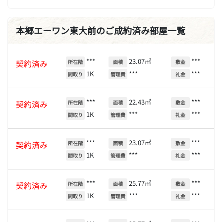
本郷エーワン東大前のご成約済み部屋一覧
***
23.07㎡
***
契約済み
所在階
面積
敷金
1K
***
***
間取り
管理費
礼金
***
22.43㎡
***
契約済み
所在階
面積
敷金
1K
***
***
間取り
管理費
礼金
***
23.07㎡
***
契約済み
所在階
面積
敷金
1K
***
***
間取り
管理費
礼金
***
25.77㎡
***
契約済み
所在階
面積
敷金
1K
***
***
間取り
管理費
礼金