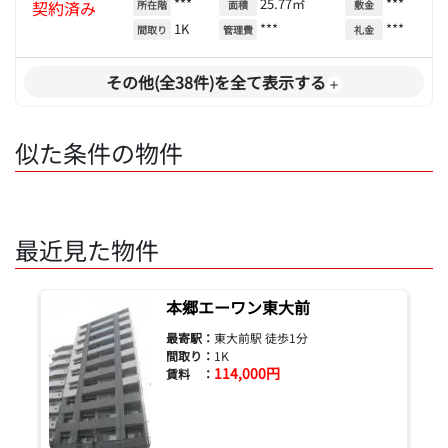
***
25.77㎡
***
契約済み
所在階
面積
敷金
1K
***
***
間取り
管理費
礼金
その他(全38件)を全て表示する
似た条件の物件
最近見た物件
本郷エーワン東大前
最寄駅：
東大前駅 徒歩1分
間取り：
1K
114,000円
賃料 ：