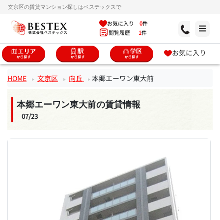
文京区の賃貸マンション探しはベステックスで
お気に入り
0
件
閲覧履歴
1
件
お気に入り
HOME
文京区
向丘
本郷エーワン東大前
本郷エーワン東大前の賃貸情報
07/23