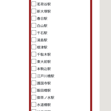
茗荷谷駅
新大塚駅
春日駅
白山駅
千石駅
湯島駅
根津駅
千駄木駅
東大前駅
本駒込駅
江戸川橋駅
護国寺駅
飯田橋駅
御茶ノ水駅
水道橋駅