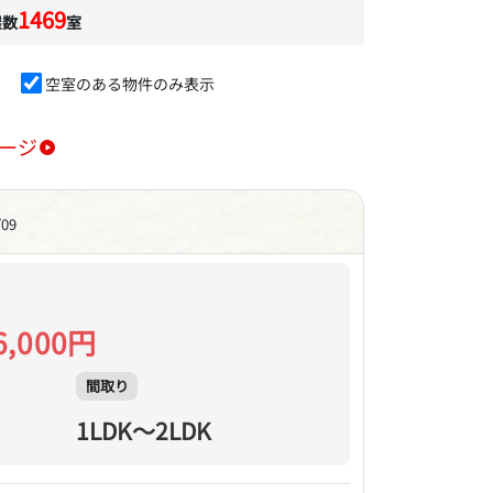
1469
屋数
室
空室のある物件のみ表示
ージ
/09
6,000円
間取り
1LDK～2LDK