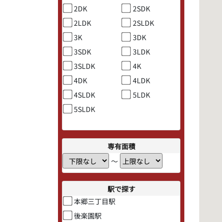
2DK
2SDK
2LDK
2SLDK
3K
3DK
3SDK
3LDK
3SLDK
4K
4DK
4LDK
4SLDK
5LDK
5SLDK
専有面積
〜
駅で探す
本郷三丁目駅
後楽園駅