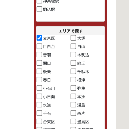
神楽坂駅
駒込駅
エリアで探す
文京区
大塚
目白台
白山
音羽
本駒込
関口
向丘
後楽
千駄木
春日
根津
小石川
弥生
小日向
本郷
水道
湯島
千石
西片
台東区
豊島区