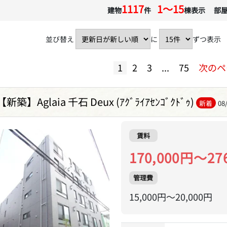
1117
1〜15
建物
件
棟表示 部
並び替え
に
ずつ表示
1
2
3
...
75
次のペ
【新築】Aglaia 千石 Deux (ｱｸﾞﾗｲｱｾﾝｺﾞｸﾄﾞｩ)
新着
08
賃料
170,000円～27
管理費
15,000円～20,000円