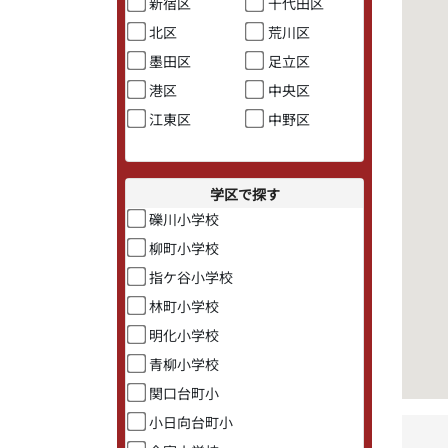
新宿区
千代田区
北区
荒川区
墨田区
足立区
港区
中央区
江東区
中野区
学区で探す
礫川小学校
柳町小学校
指ケ谷小学校
林町小学校
明化小学校
青柳小学校
関口台町小
小日向台町小