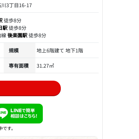
3丁目16-17
駅
徒歩8分
日駅
徒歩8分
内線
後楽園駅
徒歩8分
規模
地上6階建て 地下1階
専有面積
31.27㎡
中です。