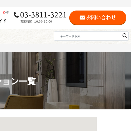
歴
0
件
イド
ション一覧