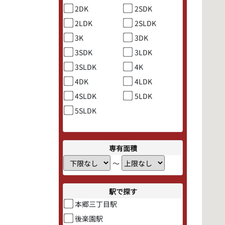
2DK
2SDK
2LDK
2SLDK
3K
3DK
3SDK
3LDK
3SLDK
4K
4DK
4LDK
4SLDK
5LDK
5SLDK
専有面積
〜
駅で探す
本郷三丁目駅
後楽園駅