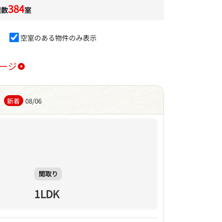
384
屋数
室
空室のある物件のみ表示
ージ
）
新着
08/06
間取り
1LDK