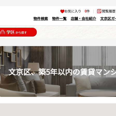
お気に入り
0
件
|
閲覧履
物件検索
物件一覧
店舗・会社紹介
文京区ガ
文京区、築5年以内の賃貸マン