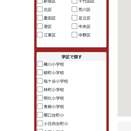
新宿区
千代田区
北区
荒川区
墨田区
足立区
港区
中央区
江東区
中野区
学区で探す
礫川小学校
柳町小学校
指ケ谷小学校
林町小学校
明化小学校
青柳小学校
関口台町小
小日向台町小