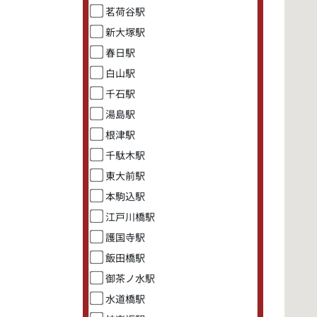
茗荷谷駅
新大塚駅
春日駅
白山駅
千石駅
湯島駅
根津駅
千駄木駅
東大前駅
本駒込駅
江戸川橋駅
護国寺駅
飯田橋駅
御茶ノ水駅
水道橋駅