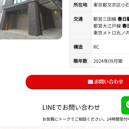
所在地
東京都文京区小石川
交通
都営三田線
春日
都営大江戸線
春
東京メトロ丸ノ
構造
RC
築年数
2024年09月築
LINEでお問い合わせ
お気軽にトークでご相談ください。24時間受付