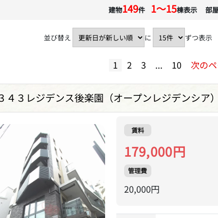
149
1〜15
建物
件
棟表示 部
並び替え
に
ずつ表示
1
2
3
...
10
次のペ
３４３レジデンス後楽園（オープンレジデンシア
賃料
179,000円
管理費
20,000円