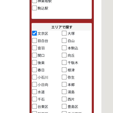
神楽坂駅
駒込駅
エリアで探す
文京区
大塚
目白台
白山
音羽
本駒込
関口
向丘
後楽
千駄木
春日
根津
小石川
弥生
小日向
本郷
水道
湯島
千石
西片
台東区
豊島区