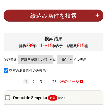
検索結果
339
1〜15
615
建物
件
棟表示 部屋数
室
並び替え
に
ずつ表示
空室のある物件のみ表示
1
2
3
...
23
次のページ
Omoci de Sengoku
新着
08/09