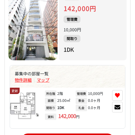
142,000円
管理費
10,000円
間取り
1DK
募集中の部屋一覧
物件詳細
マップ
|
更新
2階
10,000円
♥
所在階
管理費
25.00㎡
0.0ヶ月
面積
敷金
1DK
0.0ヶ月
間取り
礼金
142,000
円
賃料