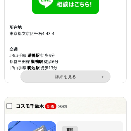
所在地
東京都文京区千石4-43-4
交通
JR山手線
巣鴨駅
徒歩6分
都営三田線
巣鴨駅
徒歩6分
JR山手線
駒込駅
徒歩13分
コスモ千駄木
新着
08/09
賃料