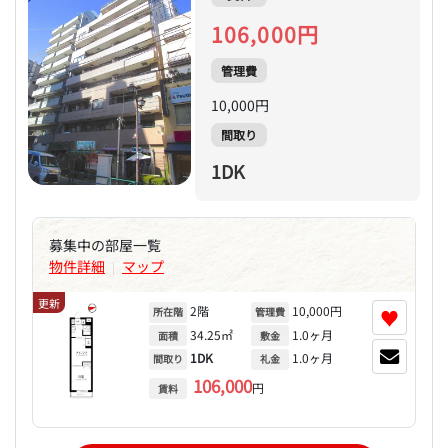
106,000円
管理費
10,000円
間取り
1DK
募集中の部屋一覧
物件詳細
マップ
|
更新
2階
10,000円
♥
所在階
管理費
34.25㎡
1.0ヶ月
面積
敷金
1DK
1.0ヶ月
間取り
礼金
106,000
円
賃料