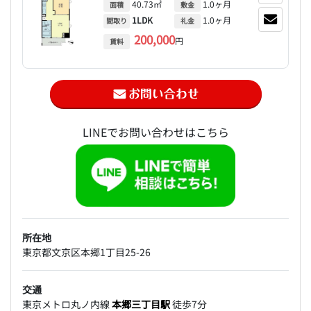
40.73㎡
1.0ヶ月
面積
敷金
1LDK
1.0ヶ月
間取り
礼金
200,000
円
賃料
LINEでお問い合わせはこちら
所在地
東京都文京区本郷1丁目25-26
交通
東京メトロ丸ノ内線
本郷三丁目駅
徒歩7分