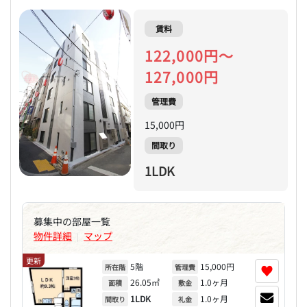
賃料
122,000円～
127,000円
管理費
15,000円
間取り
1LDK
募集中の部屋一覧
物件詳細
マップ
|
更新
5階
15,000円
♥
所在階
管理費
26.05㎡
1.0ヶ月
面積
敷金
1LDK
1.0ヶ月
間取り
礼金