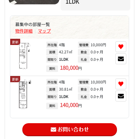
1LDK
募集中の部屋一覧
物件詳細
マップ
|
更新
4階
10,000円
♥
所在階
管理費
42.27㎡
0.0ヶ月
面積
敷金
1LDK
0.0ヶ月
間取り
礼金
180,000
円
賃料
更新
4階
10,000円
♥
所在階
管理費
30.81㎡
0.0ヶ月
面積
敷金
1LDK
0.0ヶ月
間取り
礼金
140,000
円
賃料