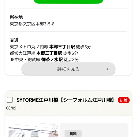
所在地
東京都文京区本郷3-5-8
交通
東京メトロ丸ノ内線
本郷三丁目駅
徒歩6分
都営大江戸線
本郷三丁目駅
徒歩6分
JR中央・総武線
御茶ノ水駅
徒歩8分
SYFORME江戸川橋【シーフォルム江戸川橋】
新着
08/09
賃料