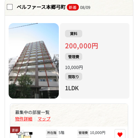
ベルファース本郷弓町
新着
08/09
賃料
200,000円
管理費
10,000円
間取り
1LDK
募集中の部屋一覧
物件詳細
マップ
|
更新
5階
10,000円
♥
所在階
管理費