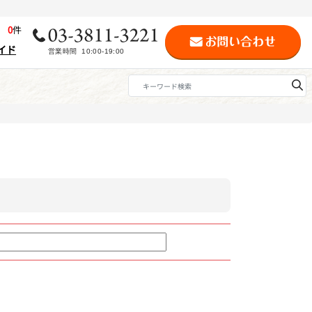
歴
0
件
イド