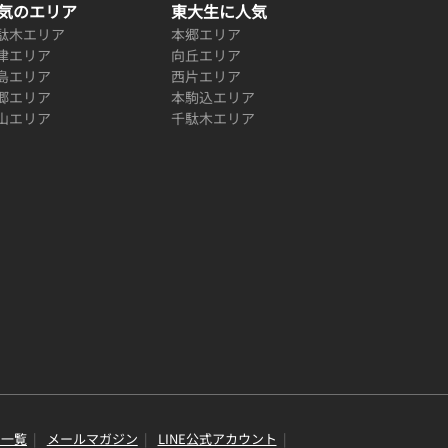
気のエリア
東大生に人気
駄木エリア
本郷エリア
津エリア
向丘エリア
島エリア
西片エリア
郷エリア
本駒込エリア
山エリア
千駄木エリア
り一覧
メールマガジン
LINE公式アカウント