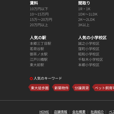
賃料
間取り
10万円以下
1R・1K
10～15万円
1DK～1LDK
15万～20万円
2K～2LDK
20万円以上
3K以上
人気の駅
人気の小学校区
本郷三丁目駅
誠之小学校区
茗荷谷駅
窪町小学校区
御茶ノ水駅
昭和小学校区
江戸川橋駅
千駄木小学校区
東大前駅
本郷小学校区
人気のキーワード
東大徒歩圏
新築物件
分譲賃貸
ペット飼育
HOME
店舗情報
会社概要
社員紹介
ベ