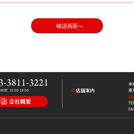
。
本
東
M
TE
FA