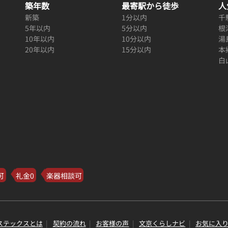
築年数
最寄駅から徒歩
人
新築
1分以内
千
5年以内
5分以内
根
10年以内
10分以内
湯
20年以内
15分以内
本
白
可
礼金0
楽器相談可
ステックスとは
契約の流れ
お客様の声
文京くらしナビ
お気に入