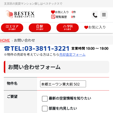
文京区の賃貸マンション探しはベステックスで
お気に入り
0
件
閲覧履歴
0
件
お気に入り
HOME
お問い合わせ
※物件の売却を考えている方はこちら
売却査定フォーム
お問い合わせフォーム
物件名
ご要望
最新の空室情報を知りたい
部屋を内見したい