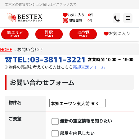
文京区の賃貸マンション探しはベステックスで
お気に入り
0
件
閲覧履歴
0
件
お気に入り
HOME
お問い合わせ
※物件の売却を考えている方はこちら
売却査定フォーム
お問い合わせフォーム
物件名
ご要望
最新の空室情報を知りたい
部屋を内見したい