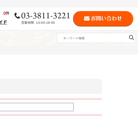
歴
0
件
イド