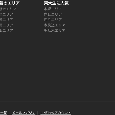
気のエリア
東大生に人気
駄木エリア
本郷エリア
津エリア
向丘エリア
島エリア
西片エリア
郷エリア
本駒込エリア
山エリア
千駄木エリア
り一覧
メールマガジン
LINE公式アカウント