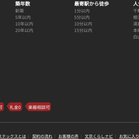
築年数
最寄駅から徒歩
人
新築
1分以内
千
5年以内
5分以内
根
10年以内
10分以内
湯
20年以内
15分以内
本
白
可
礼金0
楽器相談可
ステックスとは
契約の流れ
お客様の声
文京くらしナビ
お気に入