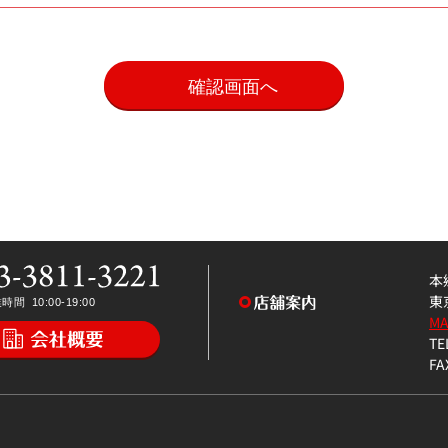
。
本
東
M
TE
FA