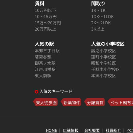
賃料
間取り
10万円以下
1R・1K
10～15万円
1DK～1LDK
15万～20万円
2K～2LDK
20万円以上
3K以上
人気の駅
人気の小学校区
本郷三丁目駅
誠之小学校区
茗荷谷駅
窪町小学校区
御茶ノ水駅
昭和小学校区
江戸川橋駅
千駄木小学校区
東大前駅
本郷小学校区
人気のキーワード
東大徒歩圏
新築物件
分譲賃貸
ペット飼育
HOME
店舗情報
会社概要
社員紹介
ベ