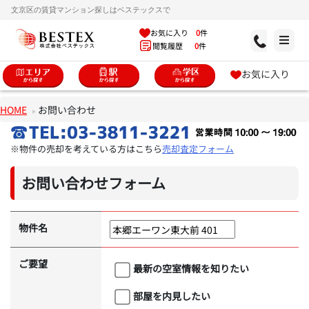
文京区の賃貸マンション探しはベステックスで
お気に入り
0
件
閲覧履歴
0
件
お気に入り
HOME
お問い合わせ
※物件の売却を考えている方はこちら
売却査定フォーム
お問い合わせフォーム
物件名
ご要望
最新の空室情報を知りたい
部屋を内見したい