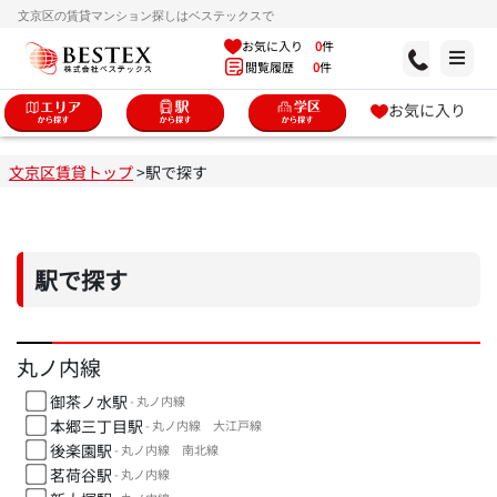
文京区の賃貸マンション探しはベステックスで
お気に入り
0
件
閲覧履歴
0
件
お気に入り
文京区賃貸トップ
>
駅で探す
駅で探す
丸ノ内線
御茶ノ水駅
- 丸ノ内線
本郷三丁目駅
- 丸ノ内線 大江戸線
後楽園駅
- 丸ノ内線 南北線
茗荷谷駅
- 丸ノ内線