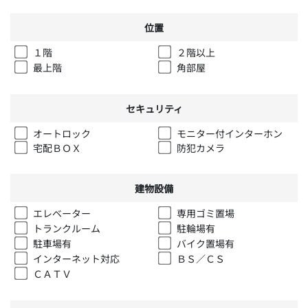
位置
１階
２階以上
最上階
角部屋
セキュリティ
オートロック
モニター付インターホン
宅配ＢＯＸ
防犯カメラ
建物設備
エレベーター
専用ゴミ置場
トランクルーム
駐輪場有
駐車場有
バイク置場有
インターネット対応
ＢＳ／ＣＳ
ＣＡＴＶ