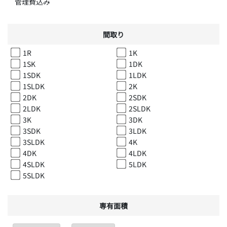
管理費込み
間取り
1R
1K
1SK
1DK
1SDK
1LDK
1SLDK
2K
2DK
2SDK
2LDK
2SLDK
3K
3DK
3SDK
3LDK
3SLDK
4K
4DK
4LDK
4SLDK
5LDK
5SLDK
専有面積