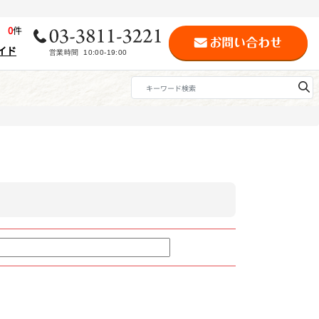
歴
0
件
イド