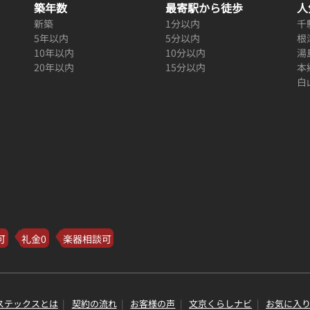
築年数
最寄駅から徒歩
人
新築
1分以内
千
5年以内
5分以内
根
10年以内
10分以内
湯
20年以内
15分以内
本
白
可
礼金0
楽器相談可
ステックスとは
契約の流れ
お客様の声
文京くらしナビ
お気に入