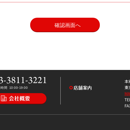
。
本
東
M
TE
FA