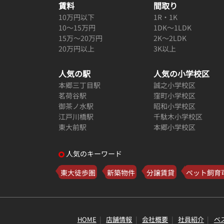
賃料
間取り
10万円以下
1R・1K
10～15万円
1DK～1LDK
15万～20万円
2K～2LDK
20万円以上
3K以上
人気の駅
人気の小学校区
本郷三丁目駅
誠之小学校区
茗荷谷駅
窪町小学校区
御茶ノ水駅
昭和小学校区
江戸川橋駅
千駄木小学校区
東大前駅
本郷小学校区
人気のキーワード
東大徒歩圏
新築物件
分譲賃貸
ペット飼育
HOME
店舗情報
会社概要
社員紹介
ベ