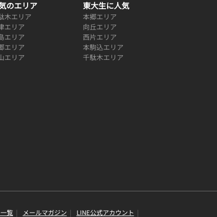
気のエリア
東大生に人気
駄木エリア
本郷エリア
津エリア
向丘エリア
島エリア
西片エリア
郷エリア
本駒込エリア
山エリア
千駄木エリア
り一覧
メールマガジン
LINE公式アカウント