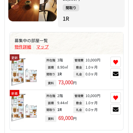
間取り
1R
募集中の部屋一覧
物件詳細
マップ
|
更新
3階
10,000円
♥
所在階
管理費
8.90㎡
1.0ヶ月
面積
敷金
1R
0.0ヶ月
間取り
礼金
73,000
円
賃料
新着
2階
10,000円
♥
所在階
管理費
9.44㎡
1.0ヶ月
面積
敷金
1R
0.0ヶ月
間取り
礼金
69,000
円
賃料