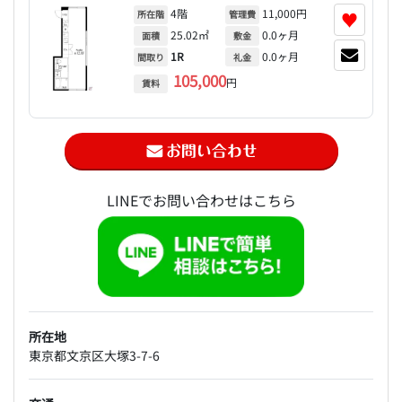
4階
11,000円
♥
所在階
管理費
25.02㎡
0.0ヶ月
面積
敷金
1R
0.0ヶ月
間取り
礼金
105,000
円
賃料
LINEでお問い合わせはこちら
所在地
東京都文京区大塚3-7-6