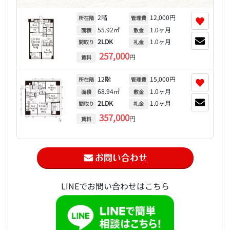
2階
12,000円
♥
所在階
管理費
55.92㎡
1.0ヶ月
面積
敷金
2LDK
1.0ヶ月
間取り
礼金
257,000
円
賃料
12階
15,000円
♥
所在階
管理費
68.94㎡
1.0ヶ月
面積
敷金
2LDK
1.0ヶ月
間取り
礼金
357,000
円
賃料
LINEでお問い合わせはこちら