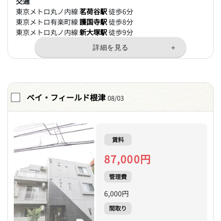
交通
東京メトロ丸ノ内線
茗荷谷駅
徒歩6分
東京メトロ有楽町線
護国寺駅
徒歩8分
東京メトロ丸ノ内線
新大塚駅
徒歩9分
ベイ・フィールド根津
08/03
賃料
87,000円
管理費
6,000円
間取り