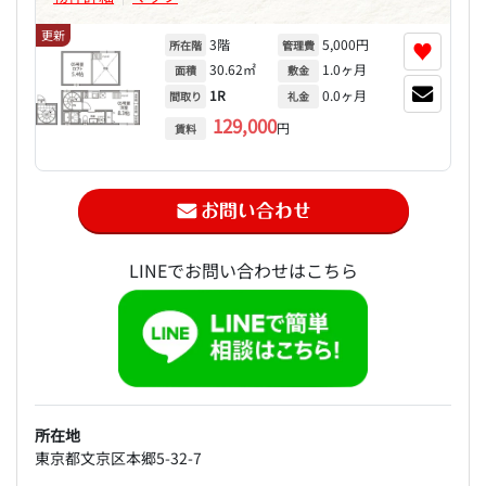
更新
3階
5,000円
♥
所在階
管理費
30.62㎡
1.0ヶ月
面積
敷金
1R
0.0ヶ月
間取り
礼金
129,000
円
賃料
LINEでお問い合わせはこちら
所在地
東京都文京区本郷5-32-7