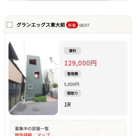
グランエッグス東大前
新着
08/07
賃料
129,000円
管理費
5,000円
間取り
1R
募集中の部屋一覧
物件詳細
マップ
|