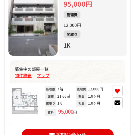
95,000円
管理費
12,000円
間取り
1K
募集中の部屋一覧
物件詳細
マップ
|
7階
12,000円
♥
所在階
管理費
21.66㎡
1.0ヶ月
面積
敷金
1K
1.0ヶ月
間取り
礼金
95,000
円
賃料