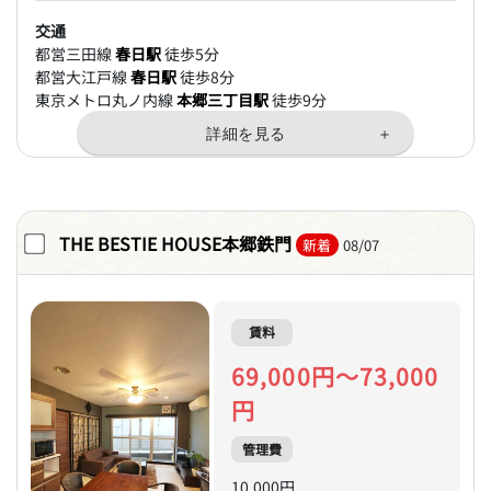
交通
都営三田線
春日駅
徒歩5分
都営大江戸線
春日駅
徒歩8分
東京メトロ丸ノ内線
本郷三丁目駅
徒歩9分
THE BESTIE HOUSE本郷鉄門
新着
08/07
賃料
69,000円～73,000
円
管理費
10,000円