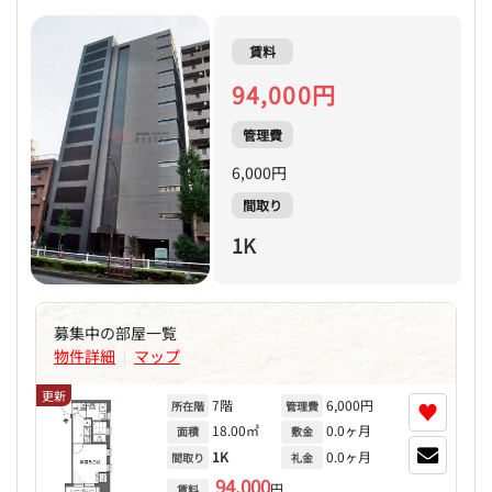
賃料
94,000円
管理費
6,000円
間取り
1K
募集中の部屋一覧
物件詳細
マップ
|
更新
7階
6,000円
♥
所在階
管理費
18.00㎡
0.0ヶ月
面積
敷金
1K
0.0ヶ月
間取り
礼金
94,000
円
賃料