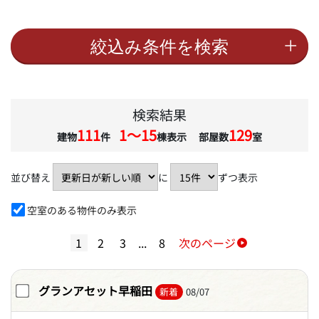
検索結果
111
1〜15
129
建物
件
棟表示 部屋数
室
並び替え
に
ずつ表示
空室のある物件のみ表示
1
2
3
...
8
次のページ
グランアセット早稲田
新着
08/07