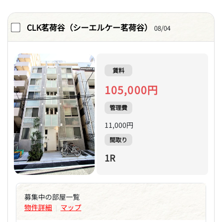
CLK茗荷谷（シーエルケー茗荷谷）
08/04
賃料
105,000円
管理費
11,000円
間取り
1R
募集中の部屋一覧
物件詳細
マップ
|