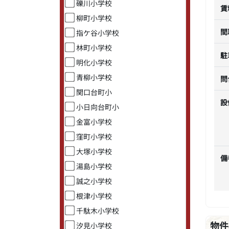
礫川小学校
賃
柳町小学校
間
指ケ谷小学校
林町小学校
駐
明化小学校
青柳小学校
問
関口台町小
設
小日向台町小
金富小学校
窪町小学校
大塚小学校
備
湯島小学校
誠之小学校
根津小学校
千駄木小学校
物件
汐見小学校