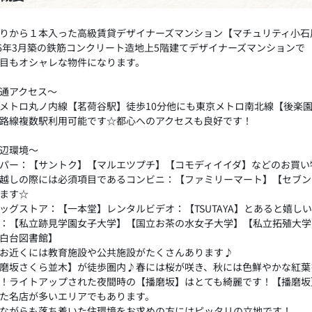
りから１本入った高級賃貸デザイナーズマンション【マチュリティ小石
06年3月築の鉄筋コンクリート造地上5階建てデザイナーズマンションで
目もオシャレな物件になります。
通アクセス～
メトロ丸ノ内線【茗荷谷駅】徒歩10分他にも東京メトロ南北線【後楽園
路線複数駅利用可能です☆都心へのアクセスも良好です！
辺環境～
パー：【サントク】【マルエツプチ】【コモディイイダ】などのお買い
越しの際には必須項目であるコンビニ：【ファミリーマート】【セブン
ます☆
ッグストア：【一本堂】レンタルビデオ：【TSUTAYA】とあると嬉し
：【私立跡見学園女子大学】【国立お茶の水女子大学】【私立拓殖大学
白台図書館】
お近くには教育施設や公共施設がたくさんあります♪
磨坂さくら並木】が徒歩圏内♪春には桜が咲き、秋には色鮮やかな紅葉
！ライトアップされた夜間時の【播磨坂】はとても綺麗です！【播磨坂
た名店が多いエリアでもあります。
ながらも落ち着いた住環境をお求めの方にはピッタリの立地です！