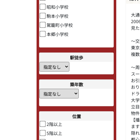
昭和小学校
大通
駒本小学校
20
駕籠町小学校
見た
本郷小学校
～交
東京
複数
駅徒歩
～周
スー
お引
築年数
おり
ドラ
大学
立目
物件
位置
【播
2階以上
ます
隠れ
5階以上
都心