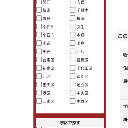
関口
向丘
後楽
千駄木
春日
根津
小石川
弥生
小日向
本郷
この
水道
湯島
千石
西片
物
台東区
豊島区
新宿区
千代田区
住
北区
荒川区
最
墨田区
足立区
港区
中央区
江東区
中野区
学
構
学区で探す