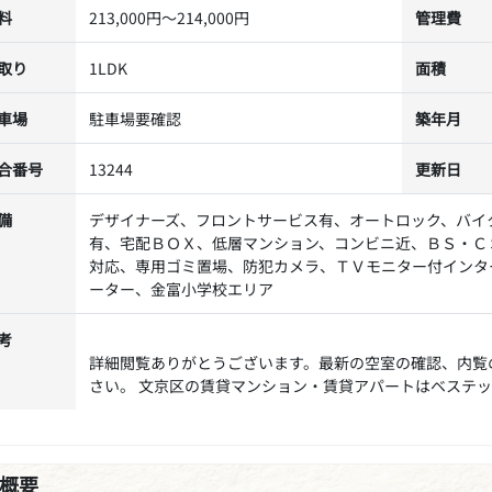
料
213,000円～214,000円
管理費
取り
1LDK
面積
車場
駐車場要確認
築年月
合番号
13244
更新日
備
デザイナーズ、フロントサービス有、オートロック、バイ
有、宅配ＢＯＸ、低層マンション、コンビニ近、ＢＳ・Ｃ
対応、専用ゴミ置場、防犯カメラ、ＴＶモニター付インタ
ーター、金富小学校エリア
考
詳細閲覧ありがとうございます。最新の空室の確認、内覧
さい。 文京区の賃貸マンション・賃貸アパートはベステ
概要