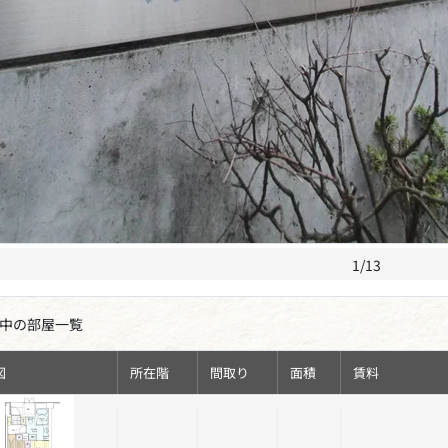
1/13
中の部屋一覧
図
所在階
間取り
面積
賃料