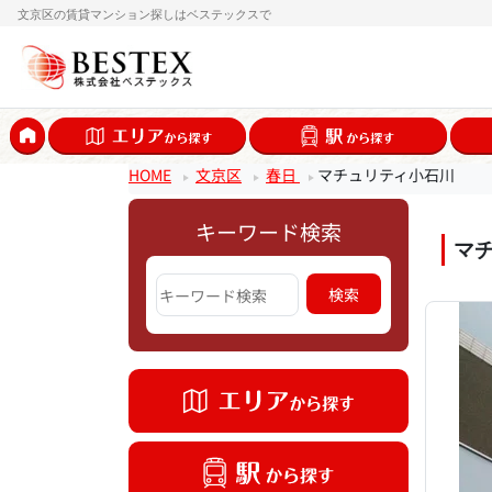
文京区の賃貸マンション探しはベステックスで
HOME
文京区
春日
マチュリティ小石川
キーワード検索
マ