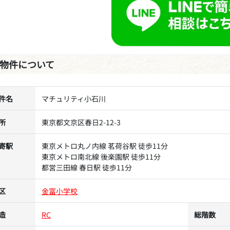
物件について
件名
マチュリティ小石川
所
東京都文京区春日2-12-3
寄駅
東京メトロ丸ノ内線 茗荷谷駅 徒歩11分
東京メトロ南北線 後楽園駅 徒歩11分
都営三田線 春日駅 徒歩11分
区
金富小学校
造
RC
総階数