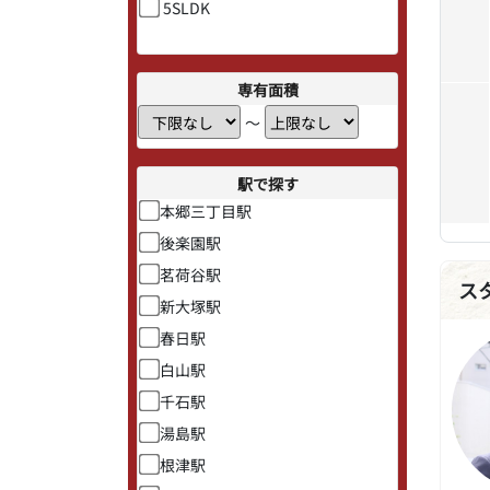
5SLDK
専有面積
〜
駅で探す
本郷三丁目駅
後楽園駅
茗荷谷駅
ス
新大塚駅
春日駅
白山駅
千石駅
湯島駅
根津駅