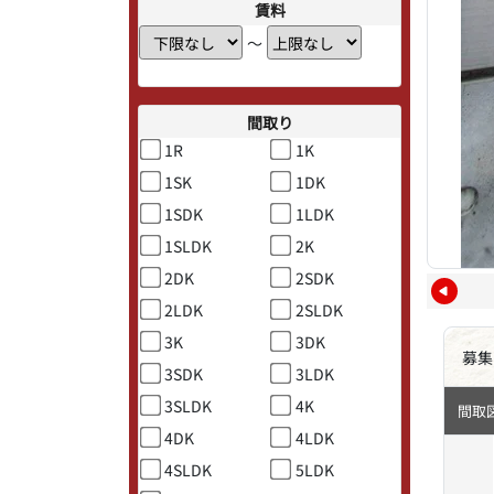
賃料
〜
間取り
1R
1K
1SK
1DK
1SDK
1LDK
1SLDK
2K
2DK
2SDK
2LDK
2SLDK
3K
3DK
募集
3SDK
3LDK
3SLDK
4K
間取
4DK
4LDK
4SLDK
5LDK