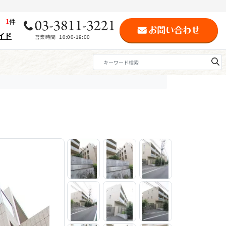
歴
1
件
イド