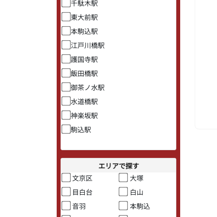
千駄木駅
東大前駅
本駒込駅
江戸川橋駅
護国寺駅
飯田橋駅
御茶ノ水駅
水道橋駅
神楽坂駅
駒込駅
エリアで探す
文京区
大塚
目白台
白山
音羽
本駒込