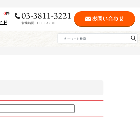
歴
0
件
イド