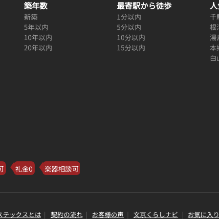
築年数
最寄駅から徒歩
人
新築
1分以内
千
5年以内
5分以内
根
10年以内
10分以内
湯
20年以内
15分以内
本
白
可
礼金0
楽器相談可
ステックスとは
契約の流れ
お客様の声
文京くらしナビ
お気に入