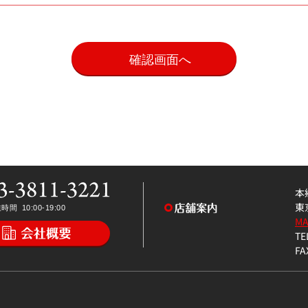
。
本
東
M
TE
FA