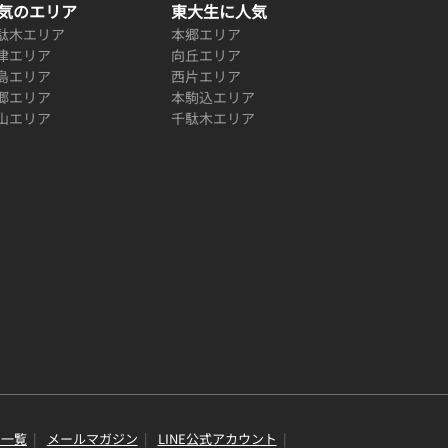
気のエリア
東大生に人気
駄木エリア
本郷エリア
津エリア
向丘エリア
島エリア
西片エリア
郷エリア
本駒込エリア
山エリア
千駄木エリア
り一覧
メールマガジン
LINE公式アカウント