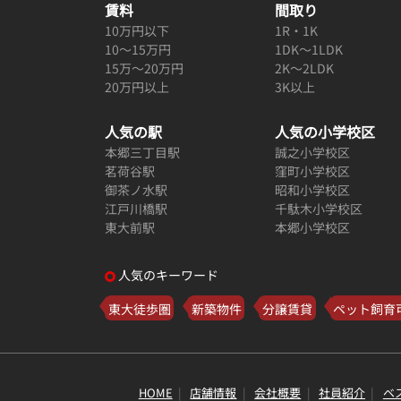
賃料
間取り
10万円以下
1R・1K
10～15万円
1DK～1LDK
15万～20万円
2K～2LDK
20万円以上
3K以上
人気の駅
人気の小学校区
本郷三丁目駅
誠之小学校区
茗荷谷駅
窪町小学校区
御茶ノ水駅
昭和小学校区
江戸川橋駅
千駄木小学校区
東大前駅
本郷小学校区
人気のキーワード
東大徒歩圏
新築物件
分譲賃貸
ペット飼育
HOME
店舗情報
会社概要
社員紹介
ベ