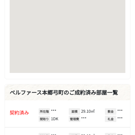
ベルファース本郷弓町のご成約済み部屋一覧
***
29.10㎡
***
契約済み
所在階
面積
敷金
1DK
***
***
間取り
管理費
礼金