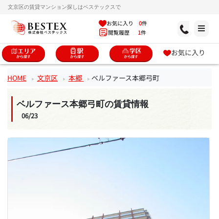
文京区の賃貸マンション探しはベステックスで
お気に入り
0
件
閲覧履歴
1
件
お気に入り
HOME
文京区
本郷
ベルファース本郷弓町
ベルファース本郷弓町の賃貸情報
06/23