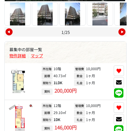
1/25
募集中の部屋一覧
物件詳細
マップ
|
10階
10,000円
♥
所在階
管理費
40.73㎡
1ヶ月
面積
敷金
1LDK
1ヶ月
間取り
礼金
200,000円
賃料
12階
10,000円
♥
所在階
管理費
29.10㎡
1ヶ月
面積
敷金
1DK
1ヶ月
間取り
礼金
146,000円
賃料