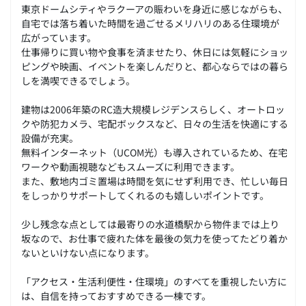
東京ドームシティやラクーアの賑わいを身近に感じながらも、
自宅では落ち着いた時間を過ごせるメリハリのある住環境が
広がっています。
仕事帰りに買い物や食事を済ませたり、休日には気軽にショッ
ピングや映画、イベントを楽しんだりと、都心ならではの暮ら
しを満喫できるでしょう。
建物は2006年築のRC造大規模レジデンスらしく、オートロッ
クや防犯カメラ、宅配ボックスなど、日々の生活を快適にする
設備が充実。
無料インターネット（UCOM光）も導入されているため、在宅
ワークや動画視聴などもスムーズに利用できます。
また、敷地内ゴミ置場は時間を気にせず利用でき、忙しい毎日
をしっかりサポートしてくれるのも嬉しいポイントです。
少し残念な点としては最寄りの水道橋駅から物件までは上り
坂なので、お仕事で疲れた体を最後の気力を使ってたどり着か
ないといけない点になります。
「アクセス・生活利便性・住環境」のすべてを重視したい方に
は、自信を持っておすすめできる一棟です。