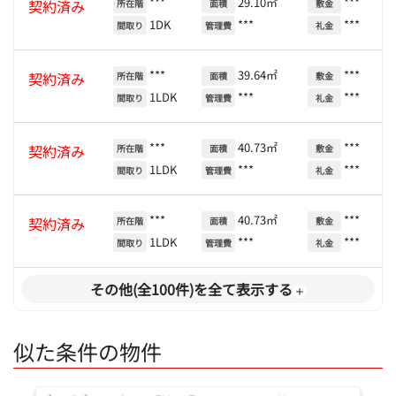
***
29.10㎡
***
契約済み
所在階
面積
敷金
1DK
***
***
間取り
管理費
礼金
***
39.64㎡
***
契約済み
所在階
面積
敷金
1LDK
***
***
間取り
管理費
礼金
***
40.73㎡
***
契約済み
所在階
面積
敷金
1LDK
***
***
間取り
管理費
礼金
***
40.73㎡
***
契約済み
所在階
面積
敷金
1LDK
***
***
間取り
管理費
礼金
その他(全100件)を全て表示する
似た条件の物件