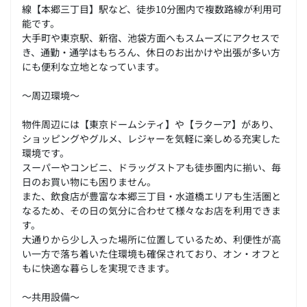
線【本郷三丁目】駅など、徒歩10分圏内で複数路線が利用可
能です。
大手町や東京駅、新宿、池袋方面へもスムーズにアクセスで
き、通勤・通学はもちろん、休日のお出かけや出張が多い方
にも便利な立地となっています。
～周辺環境～
物件周辺には【東京ドームシティ】や【ラクーア】があり、
ショッピングやグルメ、レジャーを気軽に楽しめる充実した
環境です。
スーパーやコンビニ、ドラッグストアも徒歩圏内に揃い、毎
日のお買い物にも困りません。
また、飲食店が豊富な本郷三丁目・水道橋エリアも生活圏と
なるため、その日の気分に合わせて様々なお店を利用できま
す。
大通りから少し入った場所に位置しているため、利便性が高
い一方で落ち着いた住環境も確保されており、オン・オフと
もに快適な暮らしを実現できます。
～共用設備～