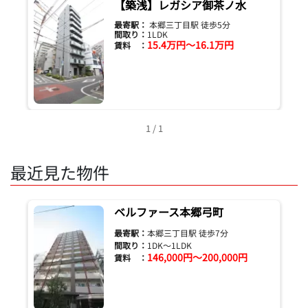
【築浅】レガシア御茶ノ水
最寄駅：
本郷三丁目駅 徒歩5分
間取り：
1LDK
15.4万円～16.1万円
賃料 ：
1 / 1
最近見た物件
ベルファース本郷弓町
最寄駅：
本郷三丁目駅 徒歩7分
間取り：
1DK～1LDK
146,000円～200,000円
賃料 ：