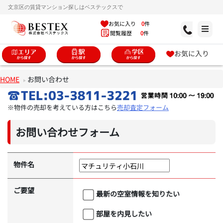
文京区の賃貸マンション探しはベステックスで
お気に入り
0
件
閲覧履歴
0
件
お気に入り
HOME
お問い合わせ
※物件の売却を考えている方はこちら
売却査定フォーム
お問い合わせフォーム
物件名
ご要望
最新の空室情報を知りたい
部屋を内見したい