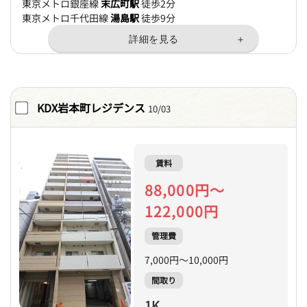
東京メトロ銀座線
末広町駅
徒歩2分
東京メトロ千代田線
湯島駅
徒歩9分
KDX岩本町レジデンス
10/03
賃料
88,000円～
122,000円
管理費
7,000円～10,000円
間取り
1K