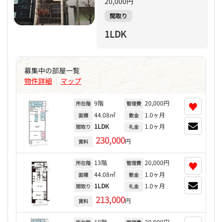
20,000円
間取り
1LDK
募集中の部屋一覧
物件詳細
マップ
|
9階
20,000円
♥
所在階
管理費
44.08㎡
1.0ヶ月
面積
敷金
1LDK
1.0ヶ月
間取り
礼金
230,000
円
賃料
13階
20,000円
♥
所在階
管理費
44.08㎡
1.0ヶ月
面積
敷金
1LDK
1.0ヶ月
間取り
礼金
213,000
円
賃料
10階
20,000円