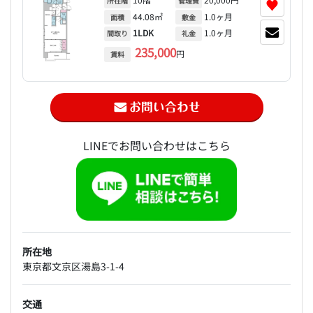
♥
所在階
管理費
44.08㎡
1.0ヶ月
面積
敷金
1LDK
1.0ヶ月
間取り
礼金
235,000
円
賃料
LINEでお問い合わせはこちら
所在地
東京都文京区湯島3-1-4
交通