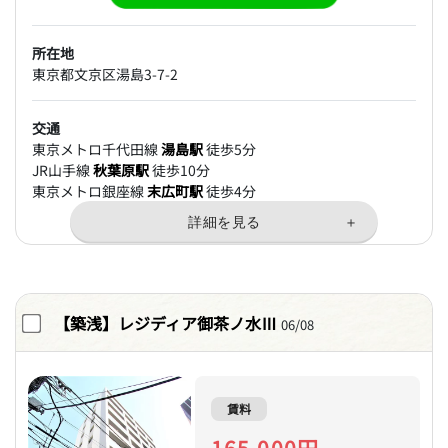
所在地
東京都文京区湯島3-7-2
交通
東京メトロ千代田線
湯島駅
徒歩5分
JR山手線
秋葉原駅
徒歩10分
東京メトロ銀座線
末広町駅
徒歩4分
【築浅】レジディア御茶ノ水Ⅲ
06/08
賃料