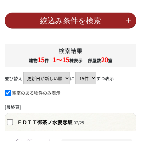
検索結果
15
1〜15
20
建物
件
棟表示 部屋数
室
並び替え
に
ずつ表示
空室のある物件のみ表示
[最終頁]
ＥＤＩＴ御茶ノ水妻恋坂
07/25