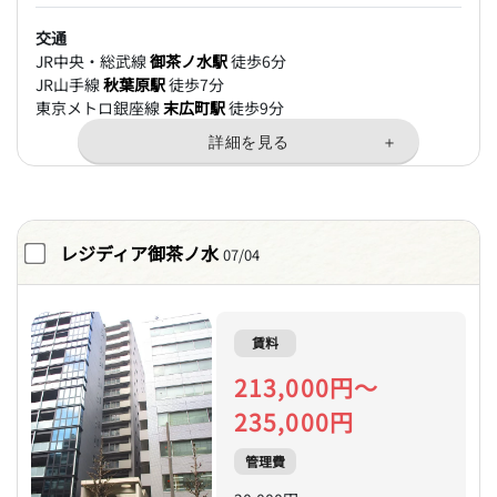
交通
JR中央・総武線
御茶ノ水駅
徒歩6分
JR山手線
秋葉原駅
徒歩7分
東京メトロ銀座線
末広町駅
徒歩9分
レジディア御茶ノ水
07/04
賃料
213,000円～
235,000円
管理費