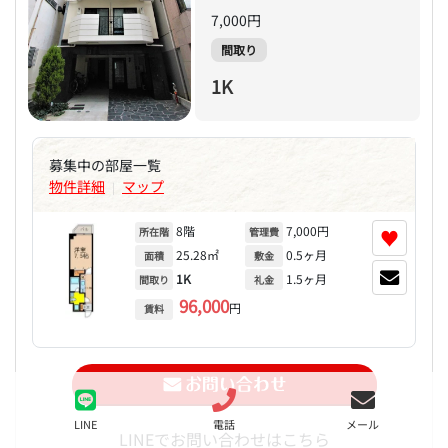
7,000円
間取り
1K
募集中の部屋一覧
物件詳細
マップ
|
8階
7,000円
♥
所在階
管理費
25.28㎡
0.5ヶ月
面積
敷金
1K
1.5ヶ月
間取り
礼金
96,000
円
賃料
LINE
電話
メール
LINEでお問い合わせはこちら