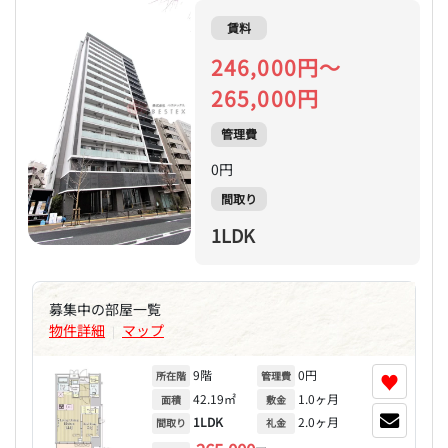
賃料
246,000円～
265,000円
管理費
0円
間取り
1LDK
募集中の部屋一覧
物件詳細
マップ
|
9階
0円
♥
所在階
管理費
42.19㎡
1.0ヶ月
面積
敷金
1LDK
2.0ヶ月
間取り
礼金