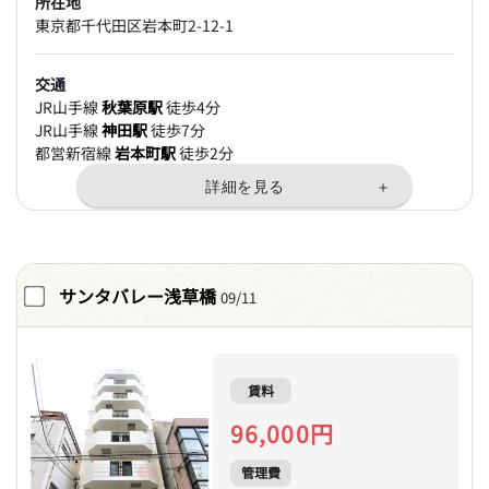
所在地
東京都千代田区岩本町2-12-1
交通
JR山手線
秋葉原駅
徒歩4分
JR山手線
神田駅
徒歩7分
都営新宿線
岩本町駅
徒歩2分
サンタバレー浅草橋
09/11
賃料
96,000円
管理費