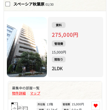
スペーシア秋葉原
01/30
賃料
275,000円
管理費
15,000円
間取り
2LDK
募集中の部屋一覧
物件詳細
マップ
|
13階
15,000円
♥
所在階
管理費
51.74㎡
0.0ヶ月
面積
敷金