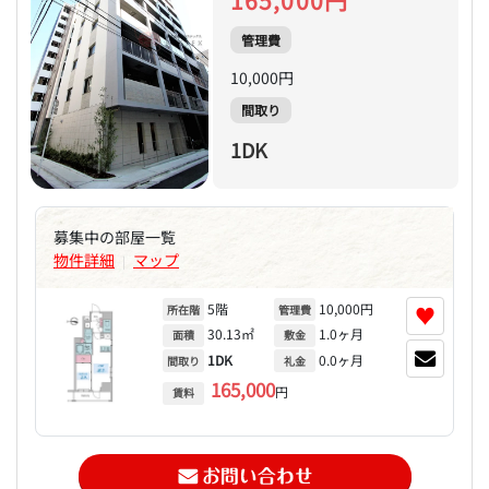
165,000円
管理費
10,000円
間取り
1DK
募集中の部屋一覧
物件詳細
マップ
|
5階
10,000円
♥
所在階
管理費
30.13㎡
1.0ヶ月
面積
敷金
1DK
0.0ヶ月
間取り
礼金
165,000
円
賃料