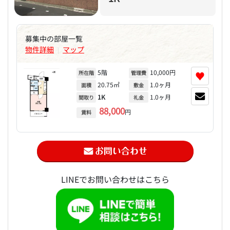
募集中の部屋一覧
物件詳細
マップ
|
5階
10,000円
♥
所在階
管理費
20.75㎡
1.0ヶ月
面積
敷金
1K
1.0ヶ月
間取り
礼金
88,000
円
賃料
LINEでお問い合わせはこちら