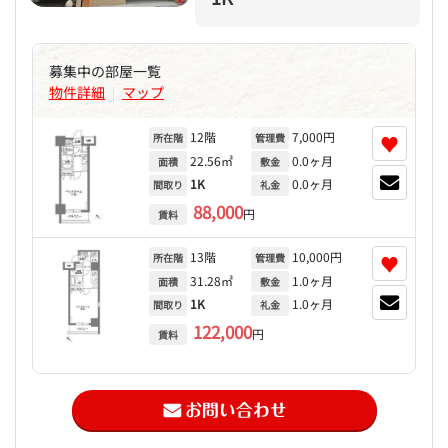
募集中の部屋一覧
物件詳細
マップ
|
12階
7,000円
♥
所在階
管理費
22.56㎡
0.0ヶ月
面積
敷金
1K
0.0ヶ月
間取り
礼金
88,000
円
賃料
13階
10,000円
♥
所在階
管理費
31.28㎡
1.0ヶ月
面積
敷金
1K
1.0ヶ月
間取り
礼金
122,000
円
賃料