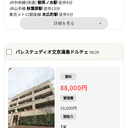
JR中央線(快速)
御茶ノ水駅
徒歩8分
JR山手線
秋葉原駅
徒歩13分
東京メトロ銀座線
末広町駅
徒歩5分
パレステュディオ文京湯島ドルチェ
09/29
賃料
88,000円
管理費
10,000円
間取り
1K