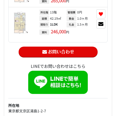
265,000
円
賃料
13階
0円
♥
所在階
管理費
42.19㎡
1.0ヶ月
面積
敷金
1LDK
1.5ヶ月
間取り
礼金
246,000
円
賃料
LINEでお問い合わせはこちら
所在地
東京都文京区湯島1-2-7