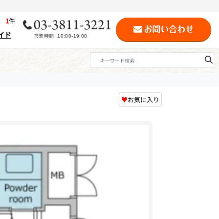
歴
1
件
イド
♥
お気に入り