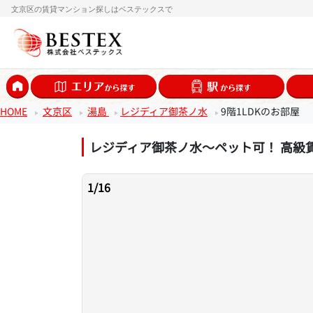
文京区の賃貸マンション探しはベステックスで
HOME
文京区
湯島
レジディア御茶ノ水
9階1LDKのお部屋
レジディア御茶ノ水～ペット可！ 高級
1
/
16