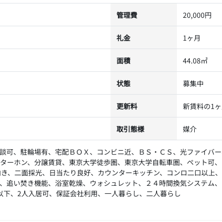
管理費
20,000円
礼金
1ヶ月
面積
44.08㎡
状態
募集中
更新料
新賃料の1
取引態様
媒介
談可、駐輪場有、宅配ＢＯＸ、コンビニ近、ＢＳ・ＣＳ、光ファイバー
ターホン、分譲賃貸、東京大学徒歩圏、東京大学自転車圏、ペット可、
向き、二面採光、日当たり良好、カウンターキッチン、コンロ二口以上
、追い焚き機能、浴室乾燥、ウォシュレット、２４時間換気システム、
以下、2人入居可、保証会社利用、一人暮らし、二人暮らし