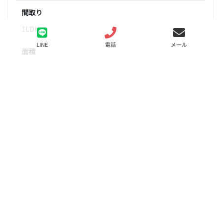
間取り
1LDK
LINE
電話
メール
面積
44.08㎡
階数
10階
状態
募集中
入居
相談
更新料