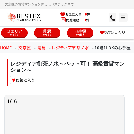
文京区の賃貸マンション探しはベステックスで
お気に入り
0
件
閲覧履歴
1
件
お気に入り
HOME
文京区
湯島
レジディア御茶ノ水
10階1LDKのお部屋
レジディア御茶ノ水～ペット可！ 高級賃貸マン
ション～
♥
お気に入り
1
/
16