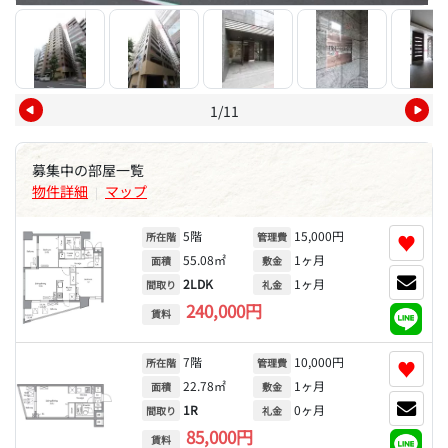
1/11
募集中の部屋一覧
物件詳細
マップ
|
5階
15,000円
♥
所在階
管理費
55.08㎡
1ヶ月
面積
敷金
2LDK
1ヶ月
間取り
礼金
240,000円
賃料
7階
10,000円
♥
所在階
管理費
22.78㎡
1ヶ月
面積
敷金
1R
0ヶ月
間取り
礼金
85,000円
賃料