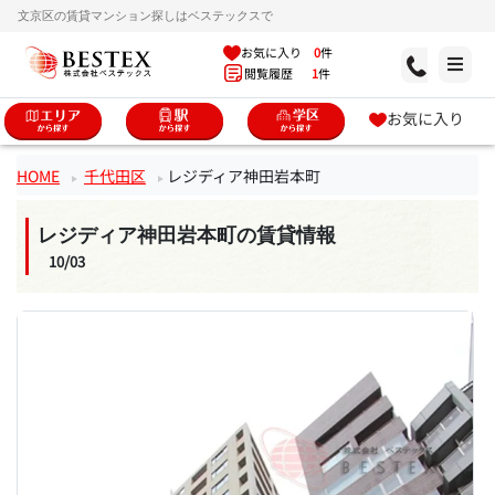
文京区の賃貸マンション探しはベステックスで
お気に入り
0
件
閲覧履歴
1
件
お気に入り
HOME
千代田区
レジディア神田岩本町
レジディア神田岩本町の賃貸情報
10/03