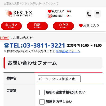
文京区の賃貸マンション探しはベステックスで
お気に入り
0
件
閲覧履歴
0
件
お気に入り
HOME
お問い合わせ
※物件の売却を考えている方はこちら
売却査定フォーム
お問い合わせフォーム
物件名
ご要望
最新の空室情報を知りたい
部屋を内見したい