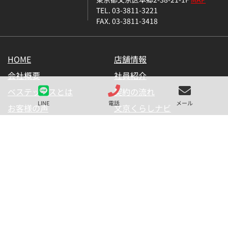
TEL. 03-3811-3221
FAX. 03-3811-3418
HOME
店舗情報
会社概要
社員紹介
ベステックスとは
契約の流れ
LINE
電話
メール
お客様の声
文京くらしナビ
お気に入り一覧
メールマガジン
LINE公式アカウント
お問い合わせ
プライバシーポリシー
サイトマップ
金融商品の販売に関して
採用情報
仲介業者様用【内見申請】
【物件掲載申請】