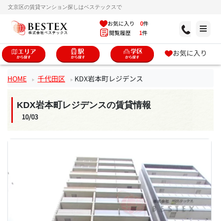
文京区の賃貸マンション探しはベステックスで
お気に入り
0
件
閲覧履歴
1
件
お気に入り
HOME
千代田区
KDX岩本町レジデンス
KDX岩本町レジデンスの賃貸情報
10/03