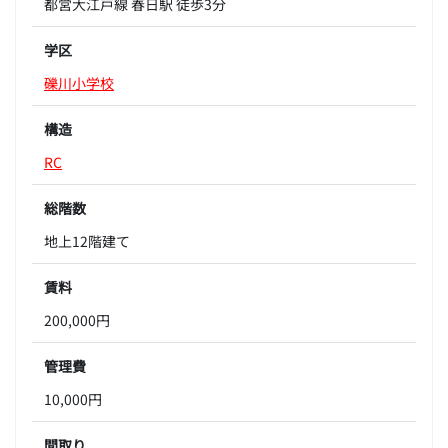
都営大江戸線 春日駅 徒歩3分
学区
礫川小学校
構造
RC
総階数
地上12階建て
賃料
200,000円
管理費
10,000円
間取り