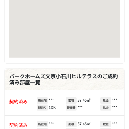
パークホームズ文京小石川ヒルテラスのご成約
済み部屋一覧
***
37.45㎡
***
契約済み
所在階
面積
敷金
1DK
***
***
間取り
管理費
礼金
***
37.45㎡
***
契約済み
所在階
面積
敷金