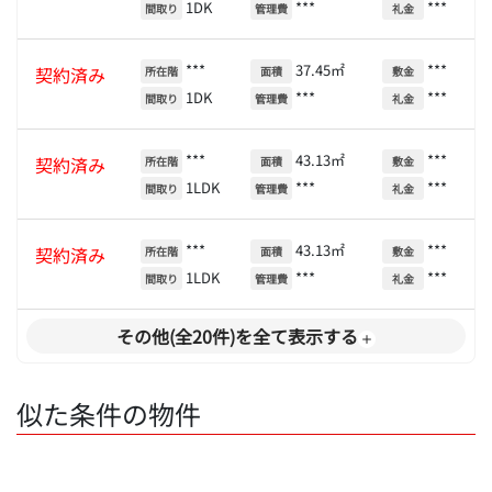
1DK
***
***
間取り
管理費
礼金
***
37.45㎡
***
契約済み
所在階
面積
敷金
1DK
***
***
間取り
管理費
礼金
***
43.13㎡
***
契約済み
所在階
面積
敷金
1LDK
***
***
間取り
管理費
礼金
***
43.13㎡
***
契約済み
所在階
面積
敷金
1LDK
***
***
間取り
管理費
礼金
その他(全20件)を全て表示する
似た条件の物件