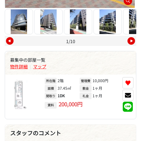
1/10
募集中の部屋一覧
物件詳細
マップ
|
2階
10,000円
♥
所在階
管理費
37.45㎡
1ヶ月
面積
敷金
1DK
1ヶ月
間取り
礼金
200,000円
賃料
スタッフのコメント