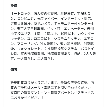
設備
オートロック、法人契約相談可、駐輪場有、宅配ＢＯ
Ｘ、コンビニ近、光ファイバー、インターネット対応、
専用ゴミ置場、防犯カメラ、ＴＶモニター付インターホ
ン、東京大学自転車圏、ペット可、エレベーター、礫川
小学校エリア、１階、２階以上、10階以上、カウンター
キッチン、コンロ二口以上、システムキッチン、エアコ
ン、フローリング、独立洗面台、追い焚き機能、浴室乾
燥、ウォシュレット、２４時間換気システム、バストイ
レ別、室内洗濯機置場、洗濯機置場あり、収納、2人入居
可、一人暮らし、二人暮らし
備考
詳細閲覧ありがとうございます。最新の空室の確認、内
覧のご予約はメール・電話にてお問い合わせください。
文京区の賃貸マンション・賃貸アパートはベステックス
におまかせください！