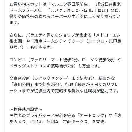
お買い物スポットは「マルエツ春日駅前店」「成城石井東京
ドームラクーア店」「まいばすけっと小石川2丁目店」など、
役割や価格帯の異なるスーパーが生活圏にしっかり揃ってい
ます。
さらに、バラエティ豊かなショップが集まる「メトロ・エム
後楽園」や「東京ドームシティ ラクーア（ユニクロ・無印良
品など）」も徒歩圏内。
コンビニ（ファミリーマート徒歩2分、ローソン徒歩3分）や
ドラッグストア（スギ薬局徒歩2分）も万全です。
文京区役所（シビックセンター）まで徒歩3分、緑豊かな
「礫川公園」まで徒歩2分と、行政手続きから日々のリフレ
ッシュまでが徒歩圏内で完結する贅沢な住環境が魅力です。
～物件共用設備～
居住者のプライバシーと安心を守る「オートロック」や「防
犯カメラ」に加え、便利な「宅配ボックス」を完備。