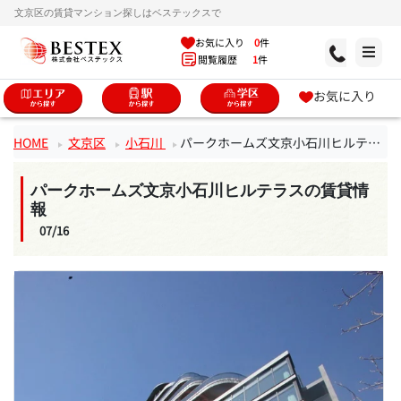
文京区の賃貸マンション探しはベステックスで
お気に入り
0
件
閲覧履歴
1
件
お気に入り
HOME
文京区
小石川
パークホームズ文京小石川ヒルテラス
パークホームズ文京小石川ヒルテラスの賃貸情
報
07/16