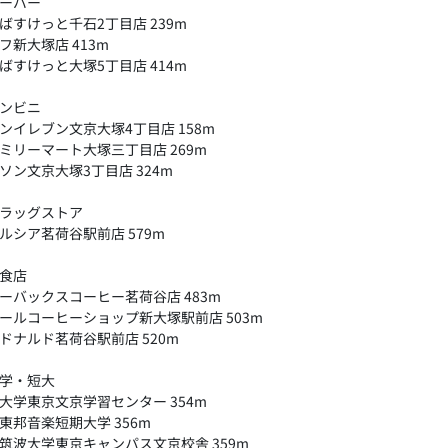
ーパー
ばすけっと千石2丁目店 239m
フ新大塚店 413m
ばすけっと大塚5丁目店 414m
ンビニ
ンイレブン文京大塚4丁目店 158m
ミリーマート大塚三丁目店 269m
ソン文京大塚3丁目店 324m
ラッグストア
ルシア茗荷谷駅前店 579m
食店
ーバックスコーヒー茗荷谷店 483m
ールコーヒーショップ新大塚駅前店 503m
ドナルド茗荷谷駅前店 520m
学・短大
大学東京文京学習センター 354m
東邦音楽短期大学 356m
筑波大学東京キャンパス文京校舎 359m