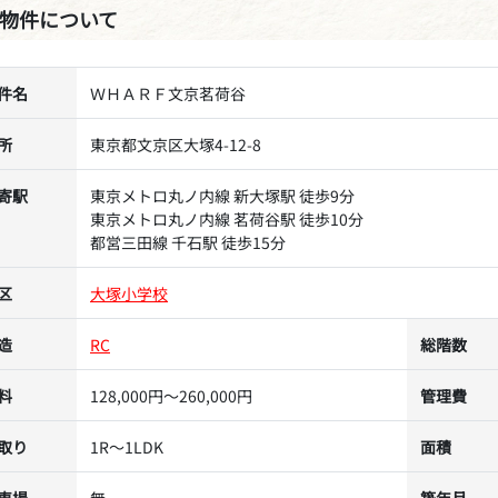
物件について
件名
ＷＨＡＲＦ文京茗荷谷
所
東京都文京区大塚4-12-8
寄駅
東京メトロ丸ノ内線 新大塚駅 徒歩9分
東京メトロ丸ノ内線 茗荷谷駅 徒歩10分
都営三田線 千石駅 徒歩15分
区
大塚小学校
造
RC
総階数
料
128,000円～260,000円
管理費
取り
1R～1LDK
面積
車場
無
築年月