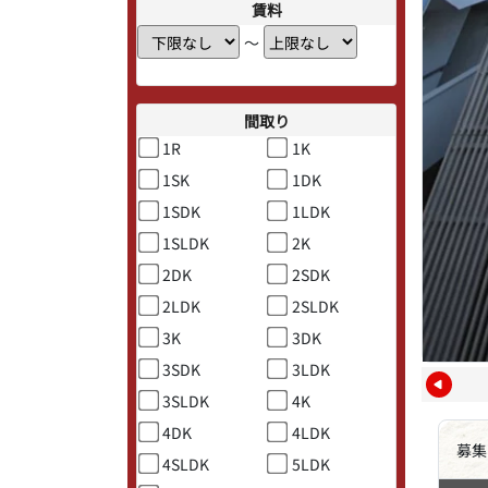
賃料
〜
間取り
1R
1K
1SK
1DK
1SDK
1LDK
1SLDK
2K
2DK
2SDK
2LDK
2SLDK
3K
3DK
3SDK
3LDK
3SLDK
4K
4DK
4LDK
募集
4SLDK
5LDK