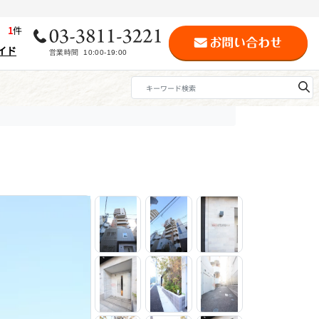
歴
1
件
イド