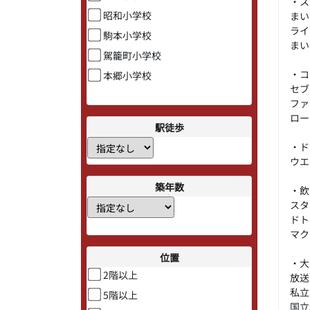
・ス
昭和小学校
まい
ライ
駒本小学校
まい
駕籠町小学校
・コ
本郷小学校
セブ
ファ
ロー
駅徒歩
・ド
ウエ
築年数
・飲
スタ
ドト
マク
位置
・大
2階以上
放送
私立
5階以上
国立