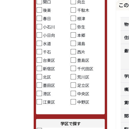
関口
向丘
この
後楽
千駄木
春日
根津
物
小石川
弥生
小日向
本郷
住
水道
湯島
最
千石
西片
台東区
豊島区
新宿区
千代田区
学
北区
荒川区
墨田区
足立区
構
港区
中央区
江東区
中野区
賃
間
学区で探す
駐