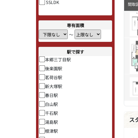
5SLDK
間取
専有面積
〜
駅で探す
本郷三丁目駅
後楽園駅
茗荷谷駅
新大塚駅
春日駅
白山駅
千石駅
ス
湯島駅
根津駅