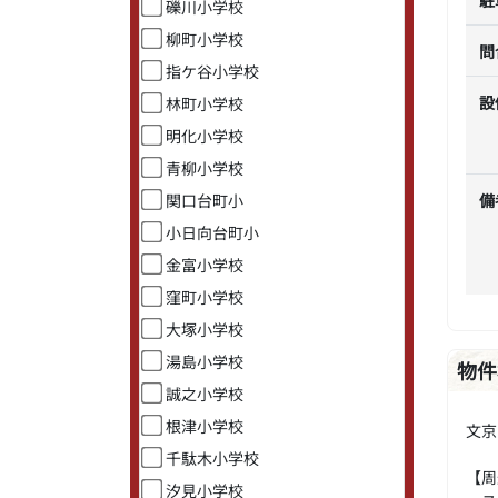
礫川小学校
柳町小学校
問
指ケ谷小学校
設
林町小学校
明化小学校
青柳小学校
関口台町小
備
小日向台町小
金富小学校
窪町小学校
大塚小学校
湯島小学校
物件
誠之小学校
根津小学校
文京
千駄木小学校
【周
汐見小学校