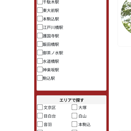
千駄木駅
東大前駅
本駒込駅
江戸川橋駅
護国寺駅
飯田橋駅
御茶ノ水駅
水道橋駅
神楽坂駅
駒込駅
エリアで探す
文京区
大塚
目白台
白山
音羽
本駒込