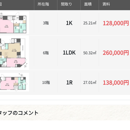
図
所在階
間取り
面積
賃料
128,000円
1K
3階
25.21㎡
260,000円
1LDK
6階
50.32㎡
138,000円
1R
10階
27.01㎡
タッフのコメント