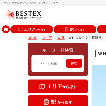
文京区の賃貸マンション探しはベステックスで
HOME
文京区
大塚
ＷＨＡＲＦ文京茗荷谷
キーワード検索
Ｗ