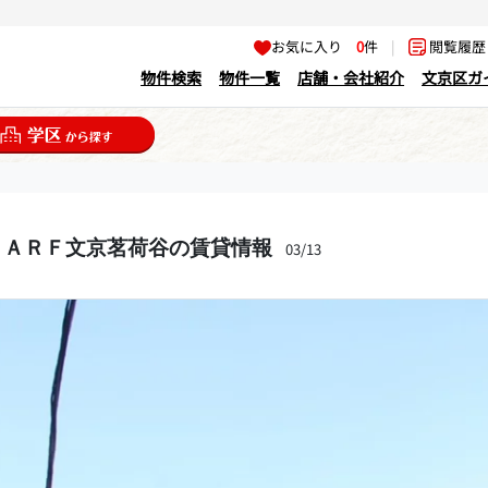
お気に入り
0
件
|
閲覧履
物件検索
物件一覧
店舗・会社紹介
文京区ガ
ＨＡＲＦ文京茗荷谷の賃貸情報
03/13