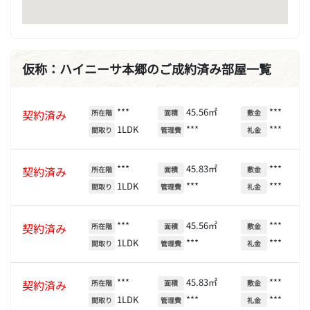
仮称：ハイニーサ本郷のご成約済み部屋一覧
***
45.56㎡
***
契約済み
所在階
面積
敷金
1LDK
***
***
間取り
管理費
礼金
***
45.83㎡
***
契約済み
所在階
面積
敷金
1LDK
***
***
間取り
管理費
礼金
***
45.56㎡
***
契約済み
所在階
面積
敷金
1LDK
***
***
間取り
管理費
礼金
***
45.83㎡
***
契約済み
所在階
面積
敷金
1LDK
***
***
間取り
管理費
礼金