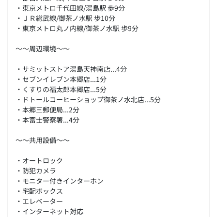
・東京メトロ千代田線/湯島駅 歩9分
・ＪＲ総武線/御茶ノ水駅 歩10分
・東京メトロ丸ノ内線/御茶ノ水駅 歩9分
～～周辺環境～～
・サミットストア湯島天神南店...4分
・セブンイレブン本郷店...1分
・くすりの福太郎本郷店...5分
・ドトールコーヒーショップ御茶ノ水北店...5分
・本郷三郵便局...2分
・本富士警察署...4分
～～共用設備～～
・オートロック
・防犯カメラ
・モニター付きインターホン
・宅配ボックス
・エレベーター
・インターネット対応