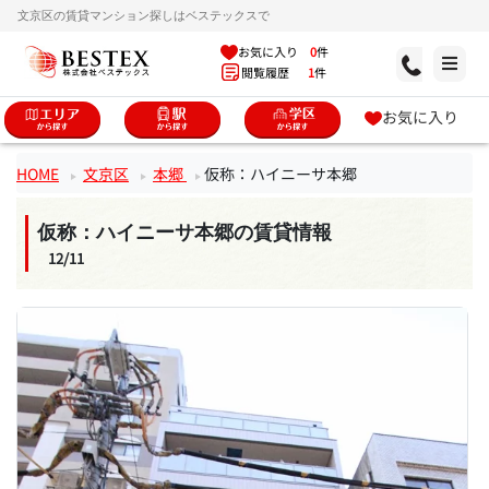
文京区の賃貸マンション探しはベステックスで
お気に入り
0
件
閲覧履歴
1
件
お気に入り
HOME
文京区
本郷
仮称：ハイニーサ本郷
仮称：ハイニーサ本郷の賃貸情報
12/11