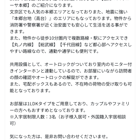
ーサ本郷】のご紹介になります。
文京区でも人気の本郷エリアとなっておりまた、地震に強い
『本郷台地（高台）』のエリアにもなっております。物件から
消防署や警察署が近く治安面でも安心して生活を送る事がで
きます。
また、物件から徒歩10分圏内で複数路線・駅にアクセスでき
【丸ノ内線】【総武線】【千代田線】など都心部へアクセスし
やすい路線なので、通勤や通学にも便利です。
共用設備として、オートロックがついており室内のモニター付
きインターホンと連動しているので、お部屋にいながら訪問者
の顔の確認やオートロックの解錠ができます。
また、宅配ボックスもあるので、不在時の荷物の受け取りも可
能となっております。
お部屋は1LDKタイプをご用意しており、カップルやファミリ
ーの方へもおすすめとなっております。
※入宇居制限人数：3名（お子様入居可・外国籍入宇居相談
可）
気になった方は、是非お問い合わせくださいませ。