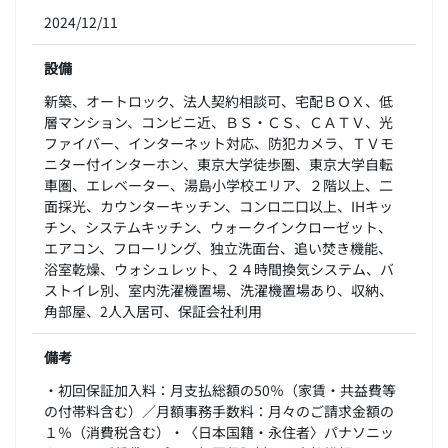
2024/12/11
設備
新築、オートロック、法人契約相談可、宅配ＢＯＸ、低
層マンション、コンビニ近、ＢＳ・ＣＳ、ＣＡＴＶ、光
ファイバー、インターネット対応、防犯カメラ、ＴＶモ
ニター付インターホン、東京大学徒歩圏、東京大学自転
車圏、エレベーター、湯島小学校エリア、２階以上、二
面採光、カウンターキッチン、コンロ二口以上、IHキッ
チン、システムキッチン、ウォークインクローゼット、
エアコン、フローリング、独立洗面台、追い焚き機能、
浴室乾燥、ウォシュレット、２４時間換気システム、バ
ストイレ別、室内洗濯機置場、洗濯機置場あり、収納、
角部屋、2人入居可、保証会社利用
備考
・初回保証加入料：月支払総額の50％（家賃・共益費等
の付帯料含む）／月額事務手数料：月々のご請求金額の
１％（消費税含む）・〈日本国籍・永住者〉パナソニッ