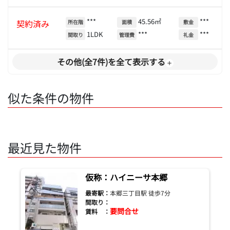
***
45.56㎡
***
契約済み
所在階
面積
敷金
1LDK
***
***
間取り
管理費
礼金
その他(全7件)を全て表示する
似た条件の物件
最近見た物件
仮称：ハイニーサ本郷
最寄駅：
本郷三丁目駅 徒歩7分
間取り：
要問合せ
賃料 ：