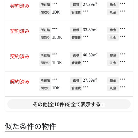
***
27.39㎡
***
契約済み
所在階
面積
敷金
1DK
***
***
間取り
管理費
礼金
***
33.89㎡
***
契約済み
所在階
面積
敷金
1LDK
***
***
間取り
管理費
礼金
***
40.39㎡
***
契約済み
所在階
面積
敷金
1LDK
***
***
間取り
管理費
礼金
***
27.39㎡
***
契約済み
所在階
面積
敷金
1DK
***
***
間取り
管理費
礼金
その他(全10件)を全て表示する
似た条件の物件