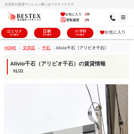
文京区の賃貸マンション探しはベステックスで
お気に入り
0
件
閲覧履歴
1
件
お気に入り
HOME
文京区
千石
Alivio千石（アリビオ千石）
Alivio千石（アリビオ千石）の賃貸情報
01/22