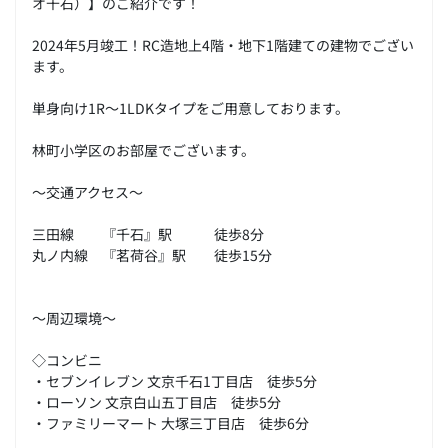
オ千石）】のご紹介です！
2024年5月竣工！RC造地上4階・地下1階建ての建物でござい
ます。
単身向け1R～1LDKタイプをご用意しております。
林町小学区のお部屋でございます。
～交通アクセス～
三田線 『千石』駅 徒歩8分
丸ノ内線 『茗荷谷』駅 徒歩15分
～周辺環境～
◇コンビニ
・セブンイレブン 文京千石1丁目店 徒歩5分
・ローソン 文京白山五丁目店 徒歩5分
・ファミリーマート 大塚三丁目店 徒歩6分