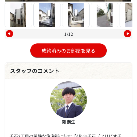
1/12
成約済みのお部屋を見る
スタッフのコメント
関 泰生
千石2丁目の閑静な住宅街に佇む【Alivio千石（アリビオ千