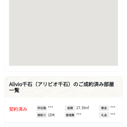
Alivio千石（アリビオ千石）のご成約済み部屋
一覧
***
27.39㎡
***
契約済み
所在階
面積
敷金
1DK
***
***
間取り
管理費
礼金