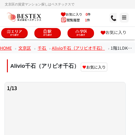
文京区の賃貸マンション探しはベステックスで
お気に入り
0
件
閲覧履歴
1
件
お気に入り
HOME
文京区
千石
Alivio千石（アリビオ千石）
1階1LDKのお部屋
Alivio千石（アリビオ千石）
♥
お気に入り
1
/
13