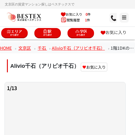
文京区の賃貸マンション探しはベステックスで
お気に入り
0
件
閲覧履歴
1
件
お気に入り
HOME
文京区
千石
Alivio千石（アリビオ千石）
1階1DKのお部屋
Alivio千石（アリビオ千石）
♥
お気に入り
1
/
13