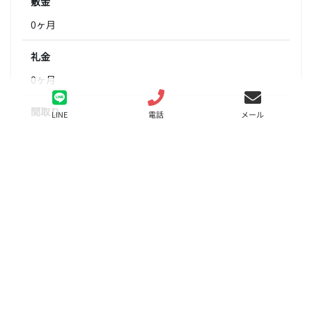
敷金
0ヶ月
礼金
0ヶ月
間取り
LINE
電話
メール
1DK
面積
27.39㎡
階数
2階
状態
要問合せ（※）