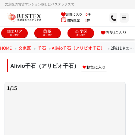
文京区の賃貸マンション探しはベステックスで
お気に入り
0
件
閲覧履歴
1
件
お気に入り
HOME
文京区
千石
Alivio千石（アリビオ千石）
2階1DKのお部屋
Alivio千石（アリビオ千石）
♥
お気に入り
1
/
15