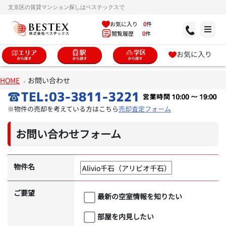
文京区の賃貸マンション探しはベステックスで
お気に入り
0
件
閲覧履歴
0
件
お気に入り
HOME
お問い合わせ
※物件の売却を考えている方はこちら
売却査定フォーム
お問い合わせフォーム
物件名
ご要望
最新の空室情報を知りたい
部屋を内見したい