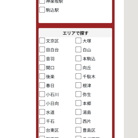
神楽坂駅
駒込駅
エリアで探す
文京区
大塚
目白台
白山
音羽
本駒込
関口
向丘
後楽
千駄木
春日
根津
小石川
弥生
小日向
本郷
水道
湯島
千石
西片
台東区
豊島区