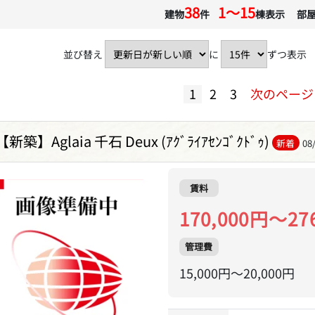
38
1〜15
建物
件
棟表示 部
並び替え
に
ずつ表示
1
2
3
次のページ
【新築】Aglaia 千石 Deux (ｱｸﾞﾗｲｱｾﾝｺﾞｸﾄﾞｩ)
新着
08
賃料
170,000円～27
管理費
15,000円～20,000円