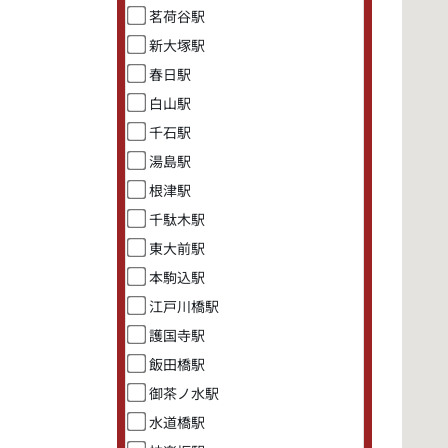
茗荷谷駅
新大塚駅
春日駅
白山駅
千石駅
湯島駅
根津駅
千駄木駅
東大前駅
本駒込駅
江戸川橋駅
護国寺駅
飯田橋駅
御茶ノ水駅
水道橋駅