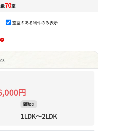
70
屋数
室
空室のある物件のみ表示
/03
6,000円
間取り
1LDK～2LDK