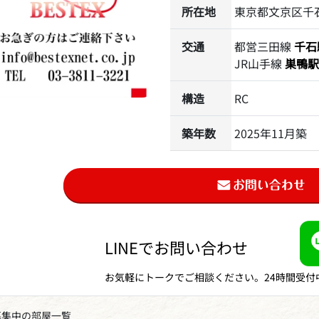
所在地
東京都文京区千石2
交通
都営三田線
千石
JR山手線
巣鴨駅
構造
RC
築年数
2025年11月築
LINEでお問い合わせ
お気軽にトークでご相談ください。24時間受付
募集中の部屋一覧