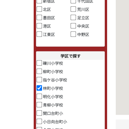
新宿区
千代田区
北区
荒川区
墨田区
足立区
港区
中央区
江東区
中野区
学区で探す
礫川小学校
柳町小学校
指ケ谷小学校
林町小学校
明化小学校
青柳小学校
関口台町小
小日向台町小