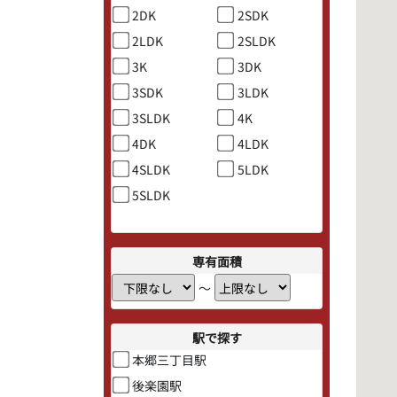
2DK
2SDK
2LDK
2SLDK
3K
3DK
3SDK
3LDK
3SLDK
4K
4DK
4LDK
4SLDK
5LDK
5SLDK
専有面積
〜
駅で探す
本郷三丁目駅
後楽園駅