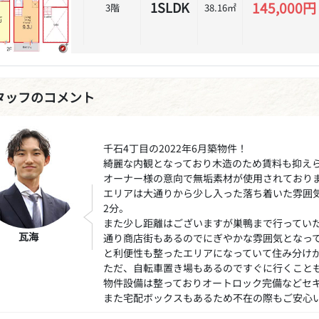
145,000円
1SLDK
3階
38.16㎡
タッフのコメント
千石4丁目の2022年6月築物件！
綺麗な内観となっており木造のため賃料も抑え
オーナー様の意向で無垢素材が使用されており
エリアは大通りから少し入った落ち着いた雰囲
2分。
また少し距離はございますが巣鴨まで行ってい
瓦海
通り商店街もあるのでにぎやかな雰囲気となっ
と利便性も整ったエリアになっていて住み分け
ただ、自転車置き場もあるのですぐに行くこと
物件設備は整っておりオートロック完備などセ
また宅配ボックスもあるため不在の際もご安心