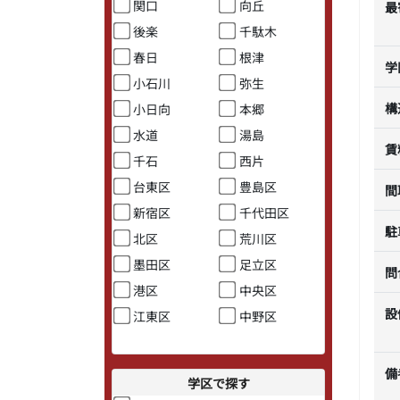
関口
向丘
最
後楽
千駄木
春日
根津
学
小石川
弥生
構
小日向
本郷
水道
湯島
賃
千石
西片
台東区
豊島区
間
新宿区
千代田区
駐
北区
荒川区
墨田区
足立区
問
港区
中央区
設
江東区
中野区
備
学区で探す