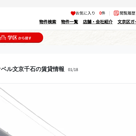
お気に入り
0
件
|
閲覧履
物件検索
物件一覧
店舗・会社紹介
文京区ガ
ァベル文京千石の賃貸情報
01/18