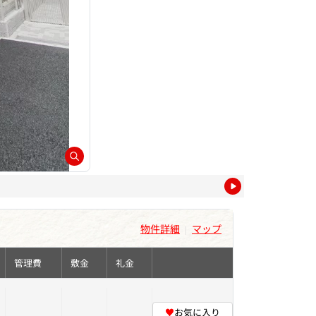
物件詳細
マップ
|
管理費
敷金
礼金
♥
お気に入り