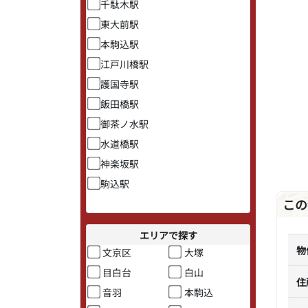
千駄木駅
東大前駅
本駒込駅
江戸川橋駅
護国寺駅
飯田橋駅
御茶ノ水駅
水道橋駅
神楽坂駅
駒込駅
この
エリアで探す
物
文京区
大塚
目白台
白山
住
音羽
本駒込