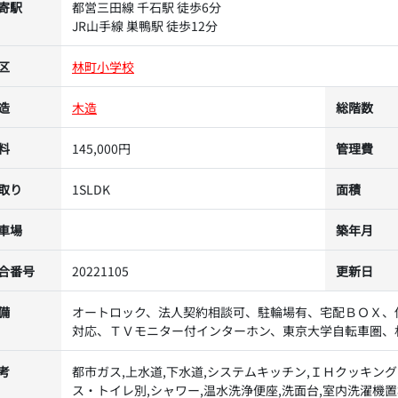
寄駅
都営三田線 千石駅 徒歩6分
JR山手線 巣鴨駅 徒歩12分
区
林町小学校
造
木造
総階数
料
145,000円
管理費
取り
1SLDK
面積
車場
築年月
合番号
20221105
更新日
備
オートロック、法人契約相談可、駐輪場有、宅配ＢＯＸ、
対応、ＴＶモニター付インターホン、東京大学自転車圏、
考
都市ガス,上水道,下水道,システムキッチン,ＩＨクッキング
ス・トイレ別,シャワー,温水洗浄便座,洗面台,室内洗濯機置