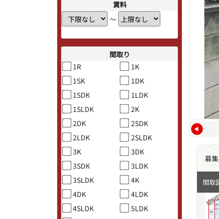
賃料
〜
間取り
1R
1K
1SK
1DK
1SDK
1LDK
1SLDK
2K
2DK
2SDK
2LDK
2SLDK
3K
3DK
募集
3SDK
3LDK
3SLDK
4K
間取
4DK
4LDK
4SLDK
5LDK