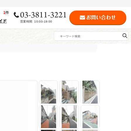
歴
1
件
イド