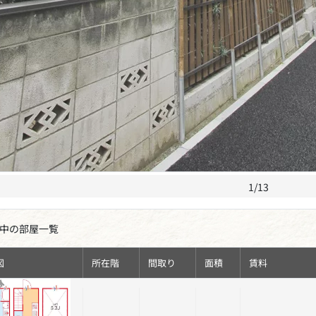
1/13
中の部屋一覧
図
所在階
間取り
面積
賃料