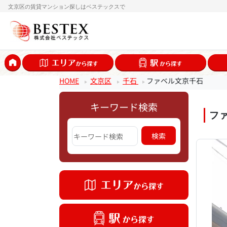
文京区の賃貸マンション探しはベステックスで
HOME
文京区
千石
ファベル文京千石
キーワード検索
フ