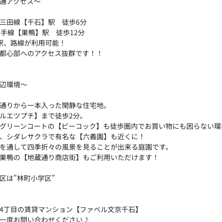
通アクセス～
三田線【千石】駅 徒歩6分
山手線【巣鴨】駅 徒歩12分
駅、路線が利用可能！
都心部へのアクセス抜群です！！
辺環境～
通りから一本入った閑静な住宅地。
ルエツプチ】まで徒歩2分。
グリーンコートの【ピーコック】も徒歩圏内でお買い物にも困らない環
、シダレサクラで有名な【六義園】も近くに！
を通して四季折々の風景を見ることが出来る庭園です。
巣鴨の【地蔵通り商店街】もご利用いただけます！
区は”林町小学区”
4丁目の賃貸マンション【ファベル文京千石】
一度お問い合わせください♪