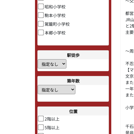
～交
昭和小学校
都営
駒本小学校
JR
駕籠町小学校
と2
主要
本郷小学校
～周
駅徒歩
不忍
【マ
文京
築年数
また
一年
また
小学
位置
2階以上
千石
5階以上
是非