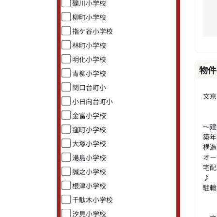
礫川小学校
柳町小学校
指ケ谷小学校
林町小学校
明化小学校
物件
青柳小学校
関口台町小
文京
小日向台町小
金富小学校
～建
窪町小学校
築年
大塚小学校
構造
オー
湯島小学校
宅配
誠之小学校
♪
根津小学校
駐輪
千駄木小学校
汐見小学校