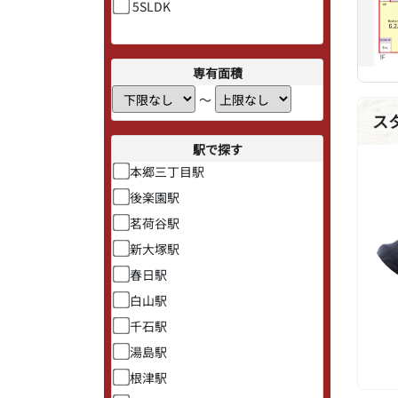
5SLDK
専有面積
〜
ス
駅で探す
本郷三丁目駅
後楽園駅
茗荷谷駅
新大塚駅
春日駅
白山駅
千石駅
湯島駅
根津駅