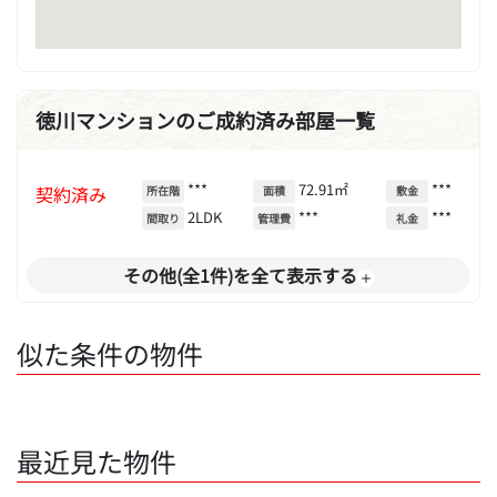
徳川マンションのご成約済み部屋一覧
***
72.91㎡
***
契約済み
所在階
面積
敷金
2LDK
***
***
間取り
管理費
礼金
その他(全1件)を全て表示する
似た条件の物件
最近見た物件