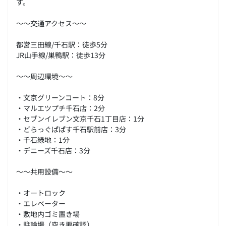
す。
～～交通アクセス～～
都営三田線/千石駅：徒歩5分
JR山手線/巣鴨駅：徒歩13分
～～周辺環境～～
・文京グリーンコート：8分
・マルエツプチ千石店：2分
・セブンイレブン文京千石1丁目店：1分
・どらっぐぱぱす千石駅前店：3分
・千石緑地：1分
・デニーズ千石店：3分
～～共用設備～～
・オートロック
・エレベーター
・敷地内ゴミ置き場
・駐輪場（空き要確認）