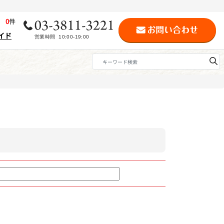
歴
0
件
イド