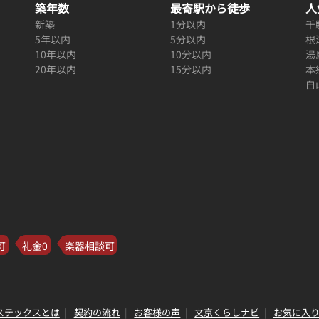
築年数
最寄駅から徒歩
人
新築
1分以内
千
5年以内
5分以内
根
10年以内
10分以内
湯
20年以内
15分以内
本
白
可
礼金0
楽器相談可
ステックスとは
契約の流れ
お客様の声
文京くらしナビ
お気に入