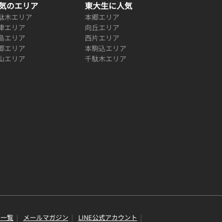
気のエリア
東大生に人気
駄木エリア
本郷エリア
津エリア
向丘エリア
島エリア
西片エリア
郷エリア
本駒込エリア
山エリア
千駄木エリア
り一覧
メールマガジン
LINE公式アカウント