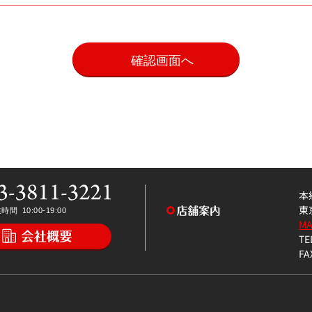
。
本
東
M
TE
FA