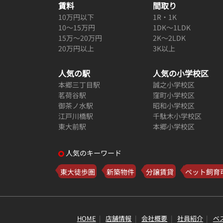
賃料
間取り
10万円以下
1R・1K
10～15万円
1DK～1LDK
15万～20万円
2K～2LDK
20万円以上
3K以上
人気の駅
人気の小学校区
本郷三丁目駅
誠之小学校区
茗荷谷駅
窪町小学校区
御茶ノ水駅
昭和小学校区
江戸川橋駅
千駄木小学校区
東大前駅
本郷小学校区
人気のキーワード
東大徒歩圏
新築物件
分譲賃貸
ペット飼育
HOME
店舗情報
会社概要
社員紹介
ベ