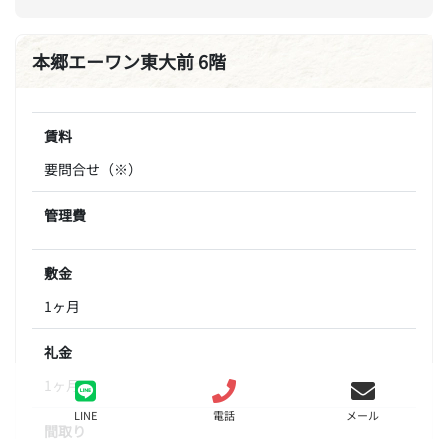
本郷エーワン東大前 6階
賃料
要問合せ（※）
管理費
敷金
1ヶ月
礼金
1ヶ月
LINE
電話
メール
間取り