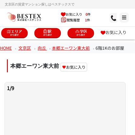
文京区の賃貸マンション探しはベステックスで
お気に入り
0
件
閲覧履歴
1
件
お気に入り
HOME
文京区
向丘
本郷エーワン東大前
6階1Kのお部屋
本郷エーワン東大前
♥
お気に入り
1
/
9