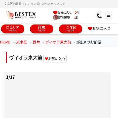
文京区の賃貸マンション探しはベステックスで
お気に入り
0
件
閲覧履歴
1
件
お気に入り
HOME
文京区
西片
ヴィオラ東大前
2階1Kのお部屋
ヴィオラ東大前
♥
お気に入り
1
/
17