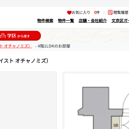
お気に入り
0
件
|
閲覧履
物件検索
物件一覧
店舗・会社紹介
文京区ガ
イスト オチャノミズ）
4階1LDKのお部屋
リア イスト オチャノミズ）