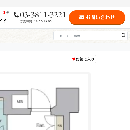
歴
1
件
イド
♥
お気に入り