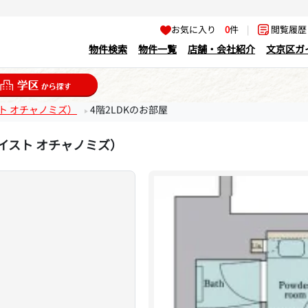
お気に入り
0
件
|
閲覧履
物件検索
物件一覧
店舗・会社紹介
文京区ガ
イスト オチャノミズ）
4階2LDKのお部屋
リア イスト オチャノミズ）