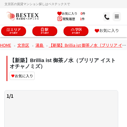
文京区の賃貸マンション探しはベステックスで
お気に入り
0
件
閲覧履歴
1
件
お気に入り
HOME
文京区
湯島
【新築】Brillia ist 御茶ノ水（ブリリア イスト オチャノミズ）
【新築】Brillia ist 御茶ノ水（ブリリア イスト
オチャノミズ）
♥
お気に入り
1
/
1