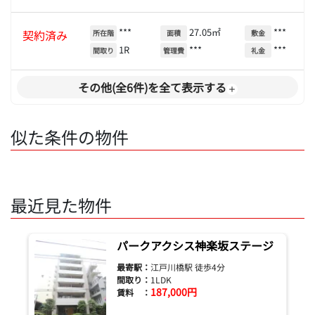
***
27.05㎡
***
契約済み
所在階
面積
敷金
1R
***
***
間取り
管理費
礼金
その他(全6件)を全て表示する
似た条件の物件
最近見た物件
パークアクシス神楽坂ステージ
最寄駅：
江戸川橋駅 徒歩4分
間取り：
1LDK
187,000円
賃料 ：