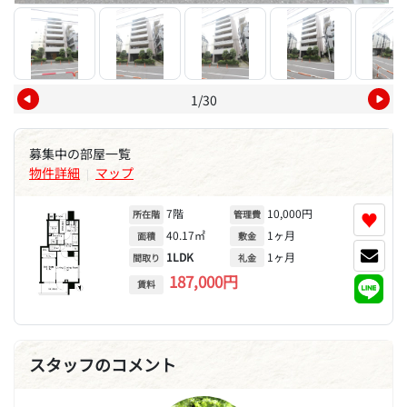
1/30
募集中の部屋一覧
物件詳細
マップ
|
7階
10,000円
♥
所在階
管理費
40.17㎡
1ヶ月
面積
敷金
1LDK
1ヶ月
間取り
礼金
187,000円
賃料
スタッフのコメント