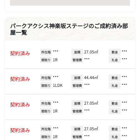
パークアクシス神楽坂ステージのご成約済み部
屋一覧
***
27.05㎡
***
契約済み
所在階
面積
敷金
1R
***
***
間取り
管理費
礼金
***
44.44㎡
***
契約済み
所在階
面積
敷金
1LDK
***
***
間取り
管理費
礼金
***
27.05㎡
***
契約済み
所在階
面積
敷金
1R
***
***
間取り
管理費
礼金
***
27.05㎡
***
契約済み
所在階
面積
敷金
1R
***
***
間取り
管理費
礼金