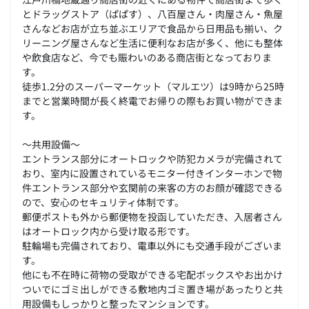
とドラッグストア（ぱぱす）、八百屋さん・肉屋さん・魚屋
さんなどお店が立ち並ぶエリアで食品から日用品も揃い、ク
リーニング屋さんなど生活に便利なお店が多く、他にも整体
や飲食店など、今でも賑わいのある商店街となっておりま
す。
徒歩1.2分のスーパーマーケット（マルエツ）は9時から25時
までと営業時間が長く終電でお帰りの際もお買い物ができま
す。
～共用設備～
エントランス部分にオートロックや防犯カメラが完備されて
おり、室内に設置されているモニター付きインターホンで物
件エントランス部分や玄関前の来客の方のお顔が確認できる
ので、安心のセキュリティ体制です。
郵便ポストも外から郵便物を投函していただき、入居者さん
はオートロック内から受け取る形です。
駐輪場も完備されており、電車以外にも交通手段がございま
す。
他にも不在時に荷物の受取ができる宅配ボックスやお出かけ
ついでにゴミ出しができる敷地内ゴミ置き場があったりと共
用設備もしっかりと整ったマンションです。