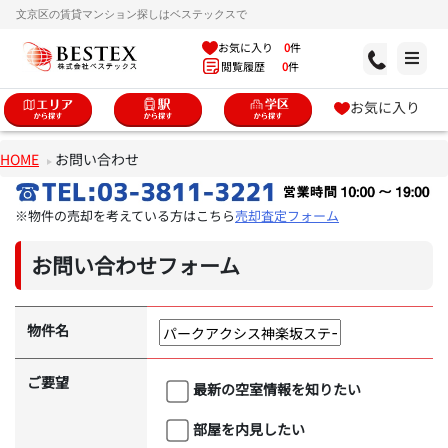
文京区の賃貸マンション探しはベステックスで
お気に入り
0
件
閲覧履歴
0
件
お気に入り
HOME
お問い合わせ
※物件の売却を考えている方はこちら
売却査定フォーム
お問い合わせフォーム
物件名
ご要望
最新の空室情報を知りたい
部屋を内見したい