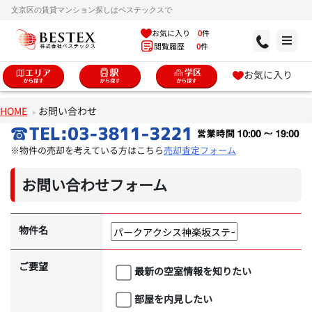
文京区の賃貸マンション探しはベステックスで
お気に入り
0
件
閲覧履歴
0
件
お気に入り
HOME
お問い合わせ
※物件の売却を考えている方はこちら
売却査定フォーム
お問い合わせフォーム
物件名
ご要望
最新の空室情報を知りたい
部屋を内見したい