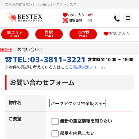
文京区の賃貸マンション探しはベステックスで
お気に入り
0
件
閲覧履歴
0
件
お気に入り
HOME
お問い合わせ
※物件の売却を考えている方はこちら
売却査定フォーム
お問い合わせフォーム
物件名
ご要望
最新の空室情報を知りたい
部屋を内見したい