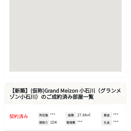
【新築】(仮称)Grand Meizon 小石川（グランメ
ゾン小石川）のご成約済み部屋一覧
***
27.84㎡
***
契約済み
所在階
面積
敷金
1DK
***
***
間取り
管理費
礼金