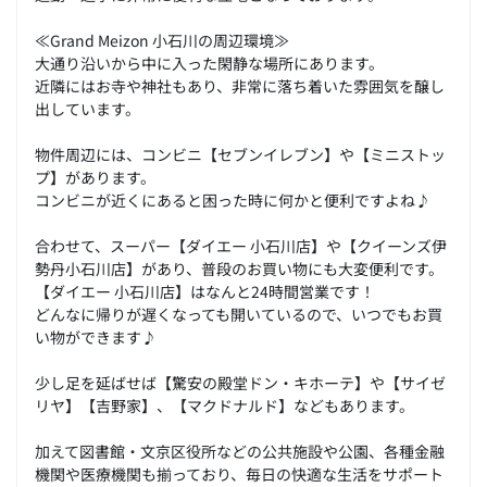
≪Grand Meizon 小石川の周辺環境≫
大通り沿いから中に入った閑静な場所にあります。
近隣にはお寺や神社もあり、非常に落ち着いた雰囲気を醸し
出しています。
物件周辺には、コンビニ【セブンイレブン】や【ミニストッ
プ】があります。
コンビニが近くにあると困った時に何かと便利ですよね♪
合わせて、スーパー【ダイエー 小石川店】や【クイーンズ伊
勢丹小石川店】があり、普段のお買い物にも大変便利です。
【ダイエー 小石川店】はなんと24時間営業です！
どんなに帰りが遅くなっても開いているので、いつでもお買
い物ができます♪
少し足を延ばせば【驚安の殿堂ドン・キホーテ】や【サイゼ
リヤ】【吉野家】、【マクドナルド】などもあります。
加えて図書館・文京区役所などの公共施設や公園、各種金融
機関や医療機関も揃っており、毎日の快適な生活をサポート