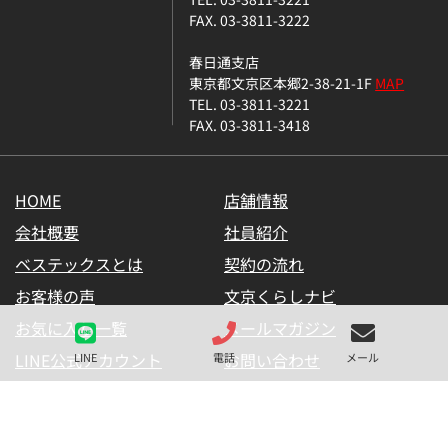
FAX. 03-3811-3222
春日通支店
東京都文京区本郷2-38-21-1F
MAP
TEL. 03-3811-3221
FAX. 03-3811-3418
HOME
店舗情報
会社概要
社員紹介
ベステックスとは
契約の流れ
お客様の声
文京くらしナビ
お気に入り一覧
メールマガジン
LINE公式アカウント
お問い合わせ
LINE
電話
メール
プライバシーポリシー
サイトマップ
金融商品の販売に関して
採用情報