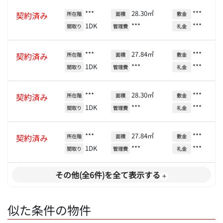
***
28.30㎡
***
契約済み
所在階
面積
敷金
1DK
***
***
間取り
管理費
礼金
***
27.84㎡
***
契約済み
所在階
面積
敷金
1DK
***
***
間取り
管理費
礼金
***
28.30㎡
***
契約済み
所在階
面積
敷金
1DK
***
***
間取り
管理費
礼金
***
27.84㎡
***
契約済み
所在階
面積
敷金
1DK
***
***
間取り
管理費
礼金
その他(全6件)を全て表示する
似た条件の物件