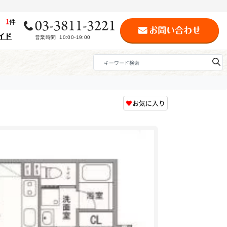
歴
1
件
イド
♥
お気に入り