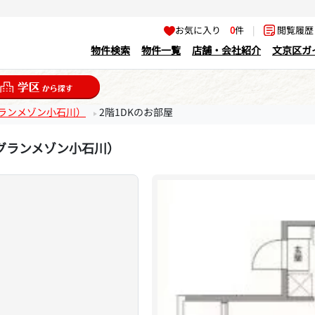
お気に入り
0
件
|
閲覧履
物件検索
物件一覧
店舗・会社紹介
文京区ガ
川（グランメゾン小石川）
2階1DKのお部屋
石川（グランメゾン小石川）