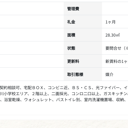
管理費
礼金
1ヶ月
面積
28.30㎡
状態
要問合せ（
更新料
新賃料の1
取引態様
媒介
契約相談可、宅配ＢＯＸ、コンビニ近、ＢＳ・ＣＳ、光ファイバー、イ
川小学校エリア、２階以上、二面採光、コンロ二口以上、ガスキッチン
、浴室乾燥、ウォシュレット、バストイレ別、室内洗濯機置場、収納、