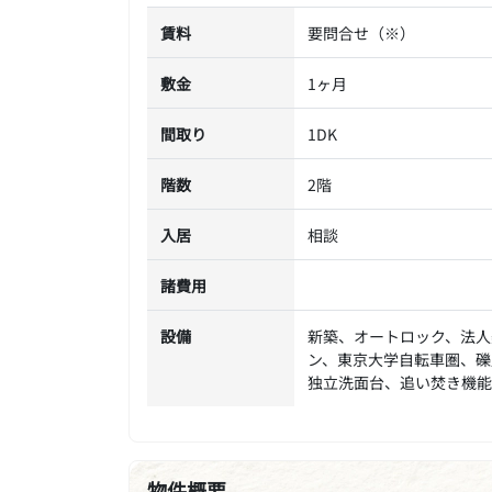
賃料
要問合せ（※）
敷金
1ヶ月
間取り
1DK
階数
2階
入居
相談
諸費用
設備
新築、オートロック、法人
ン、東京大学自転車圏、礫
独立洗面台、追い焚き機能
物件概要