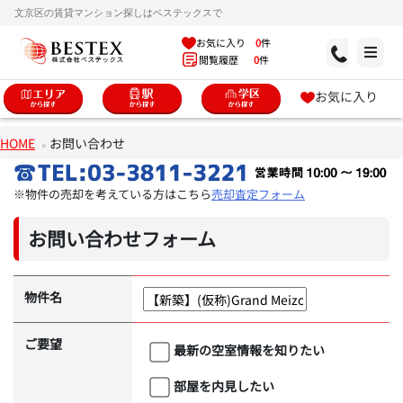
文京区の賃貸マンション探しはベステックスで
お気に入り
0
件
閲覧履歴
0
件
お気に入り
HOME
お問い合わせ
※物件の売却を考えている方はこちら
売却査定フォーム
お問い合わせフォーム
物件名
ご要望
最新の空室情報を知りたい
部屋を内見したい