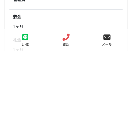
敷金
1ヶ月
礼金
LINE
電話
メール
1ヶ月
間取り
1DK
面積
28.30㎡
階数
3階