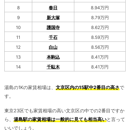
8
春日
8.94万円
9
新大塚
8.79万円
10
護国寺
8.62万円
11
千石
8.59万円
12
白山
8.56万円
13
本駒込
8.41万円
14
千駄木
8.41万円
湯島の1Kの家賃相場は、
文京区内の15駅中2番目の高さ
で
す。
東京23区でも家賃相場の高い文京区の中での2番目ですか
ら、
湯島駅の家賃相場は一般的に見ても相当高い
と言って
いいでしょう。