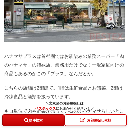
ハナマサプラスは首都圏ではお馴染みの業務スーパー「肉
のハナマサ」の姉妹店。業務用だけでなく一般家庭向けの
商品もあるのがこの「プラス」なんだとか。
こちらの店舗は2階建て。1階は生鮮食品とお惣菜、2階は
冷凍食品と酒類を扱っています。
＼文京区のお部屋探しは
ベステックス
に
おまかせください！
／
キロ単位で肉や野菜が売っているのがハナマサらしいとこ
ろ。
量が多いだけ価格も割安で、品揃えも良好！
物件検索
お部屋探し依頼