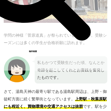
学問の神様「菅原道真」が祭られている湯島天神。受験シ
ーズンには多くの学生が合格祈願に訪れます。
物件検索
私もかつて受験生だった頃、なんとか
奇跡を起こしてくれとお賽銭を奮発し
たものです。
さて、湯島天神の最寄り駅である湯島駅周辺は、上野・御
徒町方面に続く繁華街となっています。
上野駅・秋葉原駅
にも程近く、買物環境や交通アクセスは抜群
です。駅を少