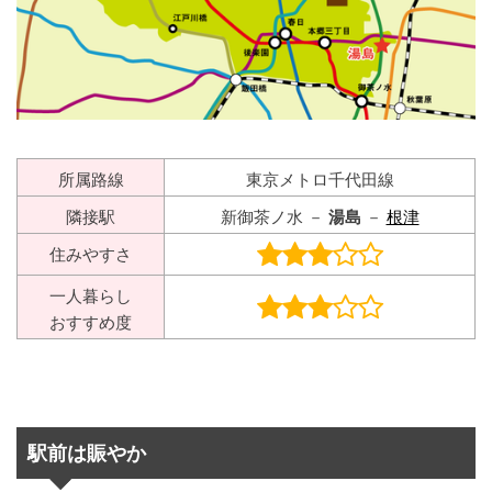
所属路線
東京メトロ千代田線
隣接駅
新御茶ノ水 －
湯島
－
根津
住みやすさ
一人暮らし
おすすめ度
駅前は賑やか