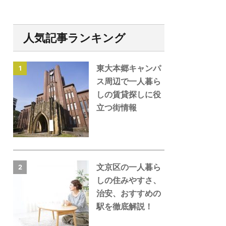
人気記事ランキング
東大本郷キャンパ
1
ス周辺で一人暮ら
しの賃貸探しに役
立つ街情報
文京区の一人暮ら
2
しの住みやすさ、
治安、おすすめの
駅を徹底解説！