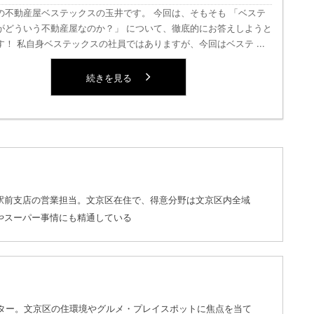
の不動産屋ベステックスの玉井です。 今回は、そもそも 「ベステ
がどういう不動産屋なのか？」 について、徹底的にお答えしようと
す！ 私自身ベステックスの社員ではありますが、今回はベステ ...
続きを見る
駅前支店の営業担当。文京区在住で、得意分野は文京区内全域
やスーパー事情にも精通している
イター。文京区の住環境やグルメ・プレイスポットに焦点を当て