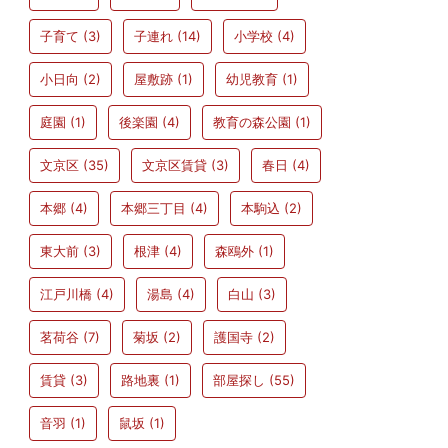
子育て
(3)
子連れ
(14)
小学校
(4)
小日向
(2)
屋敷跡
(1)
幼児教育
(1)
庭園
(1)
後楽園
(4)
教育の森公園
(1)
文京区
(35)
文京区賃貸
(3)
春日
(4)
本郷
(4)
本郷三丁目
(4)
本駒込
(2)
東大前
(3)
根津
(4)
森鴎外
(1)
江戸川橋
(4)
湯島
(4)
白山
(3)
茗荷谷
(7)
菊坂
(2)
護国寺
(2)
賃貸
(3)
路地裏
(1)
部屋探し
(55)
音羽
(1)
鼠坂
(1)