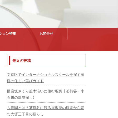
ション特集
お問合せ
最近の投稿
文京区でインターナショナルスクールを探す家
庭の住まい選びガイド
播磨坂さくら並木沿いに住む現実【茗荷谷・小
石川の部屋探し】
占春園とは？茗荷谷に残る屋敷跡の庭園から読
む大塚三丁目の暮らし