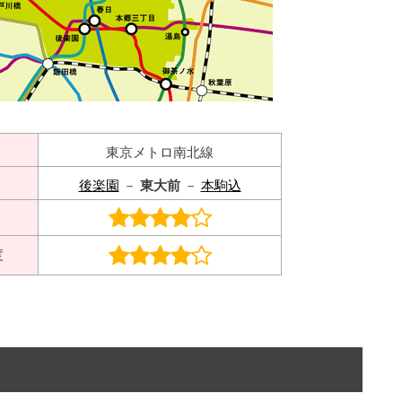
東京メトロ南北線
後楽園
－
東大前
－
本駒込
度