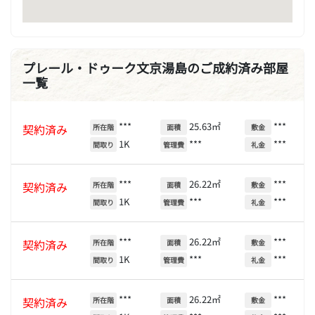
プレール・ドゥーク文京湯島のご成約済み部屋
一覧
***
25.63㎡
***
契約済み
所在階
面積
敷金
1K
***
***
間取り
管理費
礼金
***
26.22㎡
***
契約済み
所在階
面積
敷金
1K
***
***
間取り
管理費
礼金
***
26.22㎡
***
契約済み
所在階
面積
敷金
1K
***
***
間取り
管理費
礼金
***
26.22㎡
***
契約済み
所在階
面積
敷金