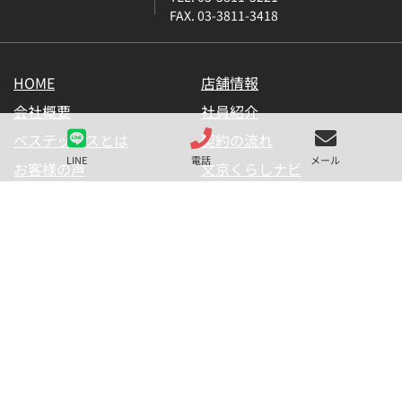
FAX. 03-3811-3418
HOME
店舗情報
会社概要
社員紹介
ベステックスとは
契約の流れ
LINE
電話
メール
お客様の声
文京くらしナビ
お気に入り一覧
メールマガジン
LINE公式アカウント
お問い合わせ
プライバシーポリシー
サイトマップ
金融商品の販売に関して
採用情報
仲介業者様用【内見申請】
【物件掲載申請】
(C) BESTEX Co. ALL RIGHTS RESERVED.