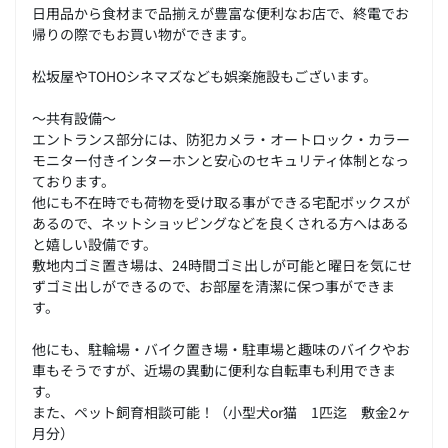
日用品から食材まで品揃えが豊富な便利なお店で、終電でお
帰りの際でもお買い物ができます。
松坂屋やTOHOシネマズなども娯楽施設もございます。
～共有設備～
エントランス部分には、防犯カメラ・オートロック・カラー
モニター付きインターホンと安心のセキュリティ体制となっ
ております。
他にも不在時でも荷物を受け取る事ができる宅配ボックスが
あるので、ネットショッピングなどを良くされる方へはある
と嬉しい設備です。
敷地内ゴミ置き場は、24時間ゴミ出しが可能と曜日を気にせ
ずゴミ出しができるので、お部屋を清潔に保つ事ができま
す。
他にも、駐輪場・バイク置き場・駐車場と趣味のバイクやお
車もそうですが、近場の異動に便利な自転車も利用できま
す。
また、ペット飼育相談可能！（小型犬or猫 1匹迄 敷金2ヶ
月分）