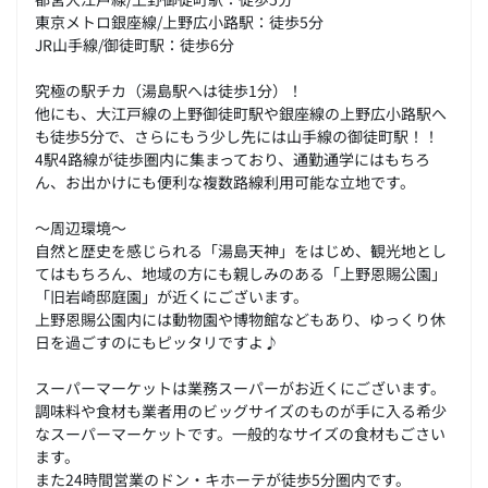
東京メトロ銀座線/上野広小路駅：徒歩5分
JR山手線/御徒町駅：徒歩6分
究極の駅チカ（湯島駅へは徒歩1分）！
他にも、大江戸線の上野御徒町駅や銀座線の上野広小路駅へ
も徒歩5分で、さらにもう少し先には山手線の御徒町駅！！
4駅4路線が徒歩圏内に集まっており、通勤通学にはもちろ
ん、お出かけにも便利な複数路線利用可能な立地です。
～周辺環境～
自然と歴史を感じられる「湯島天神」をはじめ、観光地とし
てはもちろん、地域の方にも親しみのある「上野恩賜公園」
「旧岩崎邸庭園」が近くにございます。
上野恩賜公園内には動物園や博物館などもあり、ゆっくり休
日を過ごすのにもピッタリですよ♪
スーパーマーケットは業務スーパーがお近くにございます。
調味料や食材も業者用のビッグサイズのものが手に入る希少
なスーパーマーケットです。一般的なサイズの食材もごさい
ます。
また24時間営業のドン・キホーテが徒歩5分圏内です。