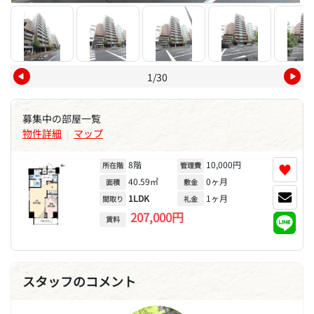
1/30
募集中の部屋一覧
物件詳細
マップ
|
8階
10,000円
♥
所在階
管理費
40.59㎡
0ヶ月
面積
敷金
1LDK
1ヶ月
間取り
礼金
207,000円
賃料
スタッフのコメント