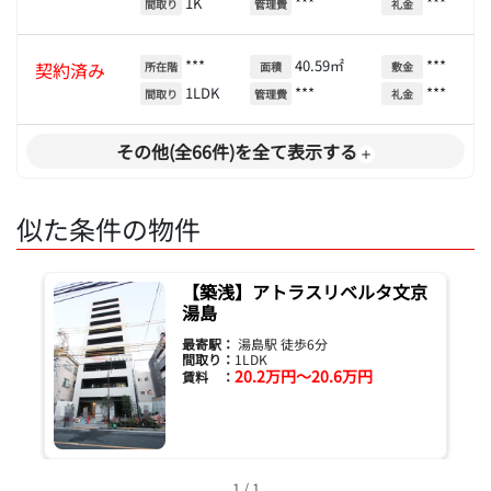
1K
***
***
間取り
管理費
礼金
***
40.59㎡
***
契約済み
所在階
面積
敷金
1LDK
***
***
間取り
管理費
礼金
その他(全66件)を全て表示する
似た条件の物件
【築浅】アトラスリベルタ文京
湯島
最寄駅：
湯島駅 徒歩6分
間取り：
1LDK
20.2万円～20.6万円
賃料 ：
1 / 1